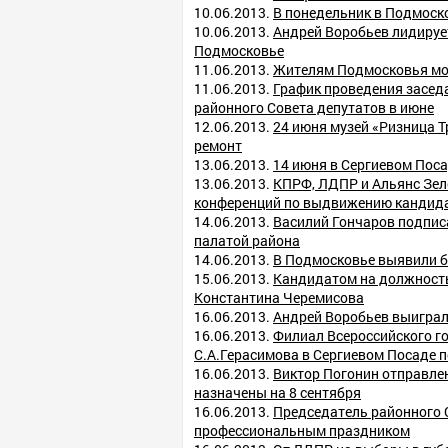
10.06.2013.
В понедельник в Подмоск
10.06.2013.
Андрей Воробьев лидируе
Подмосковье
11.06.2013.
Жителям Подмосковья мог
11.06.2013.
График проведения засед
районного Совета депутатов в июне
12.06.2013.
24 июня музей «Ризница 
ремонт
13.06.2013.
14 июня в Сергиевом Пос
13.06.2013.
КПРФ, ЛДПР и Альянс Зел
конференций по выдвижению кандида
14.06.2013.
Василий Гончаров подпис
палатой района
14.06.2013.
В Подмосковье выявили б
15.06.2013.
Кандидатом на должность
Константина Черемисова
16.06.2013.
Андрей Воробьев выиграл
16.06.2013.
Филиал Всероссийского г
С.А.Герасимова в Сергиевом Посаде 
16.06.2013.
Виктор Погонин отправле
назначены на 8 сентября
16.06.2013.
Председатель районного 
профессиональным праздником