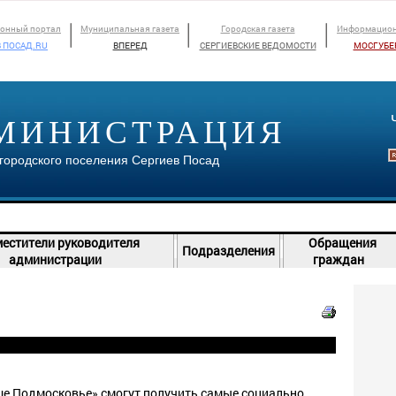
онный портал
Муниципальная газета
Городская газета
Информацион
 ПОСАД.RU
ВПЕРЕД
СЕРГИЕВСКИЕ ВЕДОМОСТИ
МОСГУБЕ
МИНИСТРАЦИЯ
городского поселения Сергиев Посад
естители руководителя
Обращения
Подразделения
администрации
граждан
е Подмосковье» смогут получить самые социально