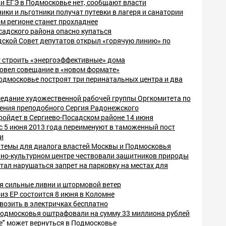
и ЕГЭ в Подмосковье нет, сообщают власти
ки и льготники получат путевки в лагеря и санатории
ом регионе станет прохладнее
садского района опасно купаться
дской Совет депутатов открыл «горячую линию» по
т строить «энергоэффективные» дома
ровел совещание в «новом формате»
одмосковье построят три перинатальных центра и два
седание художественной рабочей группы Оргкомитета по
ения преподобного Сергия Радонежского
ройдет в Сергиево-Посадском районе 14 июня
с 5 июня 2013 года переименуют в таможенный пост
и
 темы для диалога властей Москвы и Подмосковья
но-культурном центре чествовали защитников природы
тал нарушаться запрет на парковку на местах для
 сильные ливни и штормовой ветер
из ЕР состоится 8 июня в Коломне
возить в электричках бесплатно
одмосковья оштрафовали на сумму 33 миллиона рублей
е" может вернуться в Подмосковье