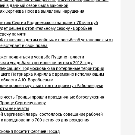
лей в дачный сезон была законной
ях Сергиева Посада выявлены нарушения
летию Сергия Радонежского направят 70 млн руб
удет решен к отопительному сезону - Воробьев
свечу памяти
 отказало «детям войны» в просьбе об установке льгот
е вступает в свои права
жет появиться в усадьбе Пущино - власти
ям и усадьбам в регионе появятся к 2018 году
мпенсациях Подмосковью за потерянные территории
йшего Патриарха Кирилла с временно исполняющим
 области А.Ю. Воробьевым
оне прошёл круглый стол по проекту «Рабочие руки
е в честь Троицы прошли праздничные богослужения
Троице-Сергиеву лавру
боты не начаты
ой Сергиевой лавры состоялось совещание рабочей
 к празднованию 700-летия со дня рождения
ковья посетит Сергиев Посад