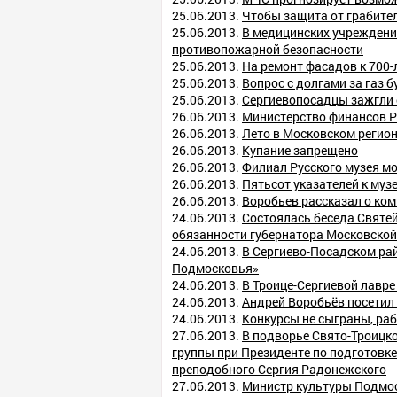
25.06.2013.
Чтобы защита от грабите
25.06.2013.
В медицинских учреждени
противопожарной безопасности
25.06.2013.
На ремонт фасадов к 700-
25.06.2013.
Вопрос с долгами за газ б
25.06.2013.
Сергиевопосадцы зажгли 
26.06.2013.
Министерство финансов РФ
26.06.2013.
Лето в Московском регион
26.06.2013.
Купание запрещено
26.06.2013.
Филиал Русского музея мо
26.06.2013.
Пятьсот указателей к музе
26.06.2013.
Воробьев рассказал о ко
24.06.2013.
Состоялась беседа Святе
обязанности губернатора Московской
24.06.2013.
В Сергиево-Посадском рай
Подмосковья»
24.06.2013.
В Троице-Сергиевой лавр
24.06.2013.
Андрей Воробьёв посетил 
24.06.2013.
Конкурсы не сыграны, ра
27.06.2013.
В подворье Свято-Троицк
группы при Президенте по подготовке
преподобного Сергия Радонежского
27.06.2013.
Министр культуры Подмос