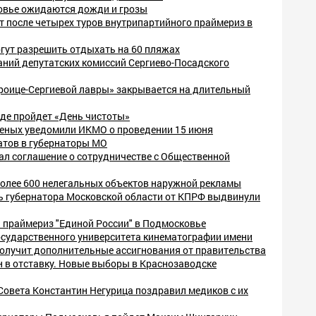
овье ожидаются дожди и грозы
т после четырех туров внутрипартийного праймериз в
ут разрешить отдыхать на 60 пляжах
аний депутатских комиссий Сергиево-Посадского
Троице-Сергиевой лавры» закрывается на длительный
аде пройдет «День чистоты»
еных уведомили ИКМО о проведении 15 июня
тов в губернаторы МО
ал соглашение о сотрудничестве с Общественной
олее 600 нелегальных объектов наружной рекламы
 губернатора Московской области от КПРФ выдвинули
 праймериз "Единой России" в Подмосковье
осударственного университета кинематографии имени
получит дополнительные ассигнования от правительства
н в отставку. Новые выборы в Краснозаводске
Совета Константин Негурица поздравил медиков с их