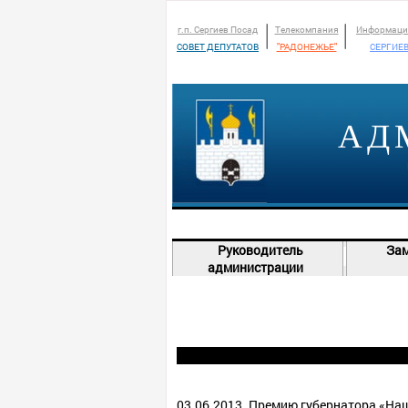
г.п. Сергиев Посад
Телекомпания
Информаци
СОВЕТ ДЕПУТАТОВ
"РАДОНЕЖЬЕ"
СЕРГИЕВ
АД
Руководитель
Зам
администрации
03.06.2013.
Премию губернатора «Наш