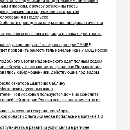
бернаторы Подмосковья пойдет Максим Шингаркин
чным и жарким, к вечеру возможны грозы
центр временного содержания мигрантов
голосования в Подольске
й области проводится оперативно-профилактическая
аступлением весеннего периода высока вероятность
йоне функционируют "телефоны доверия" УМВД
удет проводить заместитель начальника ГУ МВД России
подобного Сергия Радонежского идет полным ходом
бывшей супруги экс-министра финансов Подмосковья
овались кибермошенники, действующие под видом
кресло сенатора Дмитрию Саблину
 Московских духовных школ
телей Подмосковья пользуются дома из монолита
в новейшей истории России пешее паломничество из
ялась массовая генеральная уборка
кой области Ольга Жданова попалась на взятке в 1,3
отрудничать в развитии услуг связи в регионе