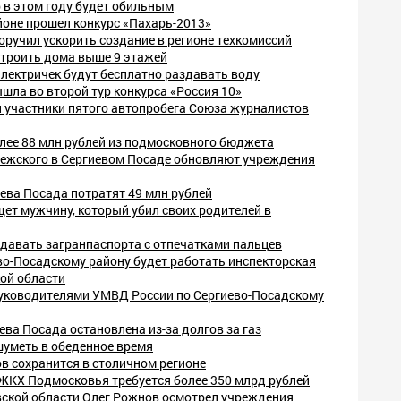
 в этом году будет обильным
йоне прошел конкурс «Пахарь-2013»
ручил ускорить создание в регионе техкомиссий
строить дома выше 9 этажей
лектричек будут бесплатно раздавать воду
шла во второй тур конкурса «Россия 10»
и участники пятого автопробега Союза журналистов
лее 88 млн рублей из подмосковного бюджета
нежского в Сергиевом Посаде обновляют учреждения
ева Посада потратят 49 млн рублей
ет мужчину, который убил своих родителей в
давать загранпаспорта с отпечатками пальцев
во-Посадскому району будет работать инспекторская
ой области
уководителями УМВД России по Сергиево-Посадскому
ева Посада остановлена из-за долгов за газ
шуметь в обеденное время
в сохранится в столичном регионе
 ЖКХ Подмосковья требуется более 350 млрд рублей
ской области Олег Рожнов осмотрел учреждения