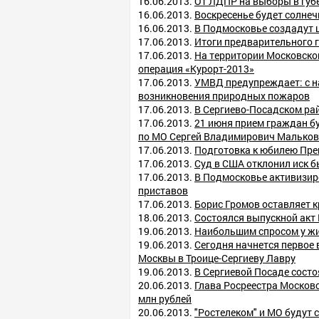
16.06.2013.
От ЛДПР на выборы в гу
16.06.2013.
Воскресенье будет солне
16.06.2013.
В Подмосковье создадут 
17.06.2013.
Итоги предварительного 
17.06.2013.
На территории Московско
операция «Курорт-2013»
17.06.2013.
УМВД предупреждает: с н
возникновения природных пожаров
17.06.2013.
В Сергиево-Посадском ра
17.06.2013.
21 июня прием граждан б
по МО Сергей Владимирович Мальков
17.06.2013.
Подготовка к юбилею Пре
17.06.2013.
Суд в США отклонил иск 
17.06.2013.
В Подмосковье активизир
приставов
17.06.2013.
Борис Громов оставляет 
18.06.2013.
Состоялся выпускной акт
19.06.2013.
Наибольшим спросом у жи
19.06.2013.
Сегодня начнется первое 
Москвы в Троице-Сергиеву Лавру
19.06.2013.
В Сергиевой Посаде состо
20.06.2013.
Глава Росреестра Московс
млн рублей
20.06.2013.
"Ростелеком" и МО будут с