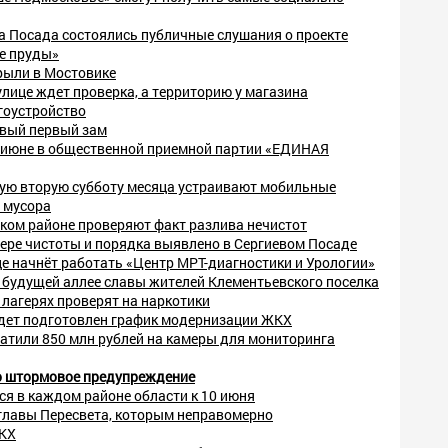
а Посада состоялись публичные слушания о проекте
ие пруды»
рыли в Мостовике
улице ждет проверка, а территорию у магазина
гоустройство
овый первый зам
 июне в общественной приемной партии «ЕДИНАЯ
ую вторую субботу месяца устраивают мобильные
 мусора
ском районе проверяют факт разлива нечистот
ере чистоты и порядка выявлено в Сергиевом Посаде
е начнёт работать «Центр МРТ-диагностики и Урологии»
 будущей аллее славы жителей Клементьевского поселка
лагерях проверят на наркотики
дет подготовлен график модернизации ЖКХ
атили 850 млн рублей на камеры для мониторинга
о штормовое предупреждение
ся в каждом районе области к 10 июня
главы Пересвета, которым неправомерно
ЖКХ