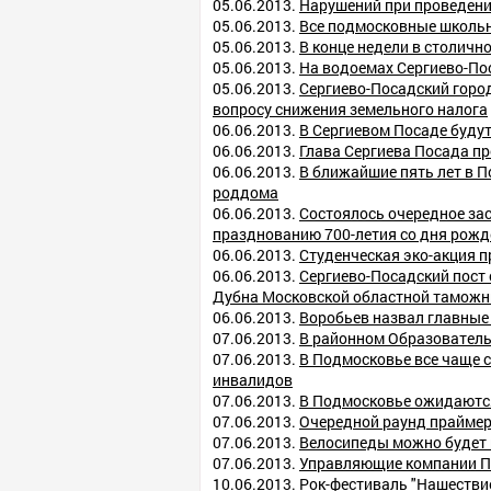
05.06.2013.
Нарушений при проведени
05.06.2013.
Все подмосковные школьни
05.06.2013.
В конце недели в столичн
05.06.2013.
На водоемах Сергиево-По
05.06.2013.
Сергиево-Посадский горо
вопросу снижения земельного налога
06.06.2013.
В Сергиевом Посаде буду
06.06.2013.
Глава Сергиева Посада п
06.06.2013.
В ближайшие пять лет в П
роддома
06.06.2013.
Состоялось очередное за
празднованию 700-летия со дня рожд
06.06.2013.
Студенческая эко-акция п
06.06.2013.
Сергиево-Посадский пост 
Дубна Московской областной таможн
06.06.2013.
Воробьев назвал главные
07.06.2013.
В районном Образователь
07.06.2013.
В Подмосковье все чаще с
инвалидов
07.06.2013.
В Подмосковье ожидаются
07.06.2013.
Очередной раунд праймер
07.06.2013.
Велосипеды можно будет 
07.06.2013.
Управляющие компании П
10.06.2013.
Рок-фестиваль "Нашестви