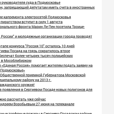
и руководителя суда в Подмосковье
н, запрещающий депутатам иметь счета в иностранных
е капремонта электросетей Подмосковья
-пиратством вступит в силу 1 августа
онального фронта Марин Ле Пен посетила Троице-
 России" и молодежные организации города проводят
этапе конкурса "Россия 10" осталось 10 дней
иева Посада на грязь сократилось втрое
беспечат более четырех тысяч полицейских
ы в Мособлибирком
 «Единая Россия» помогает жителям подать заявку на
е Подмосковье»
 Общественной приемной Губернатора Московской
ципальному району на 2013 г.
ажданского оружия!
в появления в Сергиевом Посаде новых полигонов для
но рассчитать уже сейчас
Андреем Воробьевым 27 июня на телеканале
жные торфяные пожары в Сергиево-Посадском районе