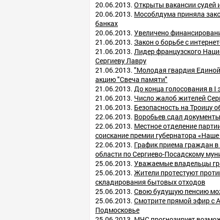
20.06.2013.
Открыты вакансии судей 
20.06.2013.
Мособлдума приняла зако
банках
20.06.2013.
Увеличено финансировани
21.06.2013.
Закон о борьбе с интернет
21.06.2013.
Лидер французского Наци
Сергиеву Лавру
21.06.2013.
"Молодая гвардия Единой
акцию "Свеча памяти"
21.06.2013.
До конца голосования в I 
21.06.2013.
Число жалоб жителей Серг
21.06.2013.
Безопасность на Троицу о
22.06.2013.
Воробьев сдал документ
22.06.2013.
Местное отделение партии
соискание премии губернатора «Наш
22.06.2013.
График приема граждан в
области по Сергиево-Посадскому муни
25.06.2013.
Уважаемые владельцы гр
25.06.2013.
Жители протестуют проти
складирования бытовых отходов
25.06.2013.
Свою будущую пенсию мож
25.06.2013.
Смотрите прямой эфир с 
Подмосковье
25.06.2013.
МЧС прогнозирует возмо