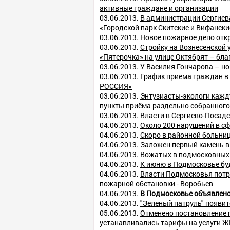
активные граждане и организации
03.06.2013.
В администрации Сергиев
«Городской парк Скитские и Вифанск
03.06.2013.
Новое пожарное депо отк
03.06.2013.
Стройку на Вознесенской 
«Пятерочка» на улице Октябрят – бла
03.06.2013.
У Василия Гончарова – н
03.06.2013.
График приема граждан в
РОССИЯ»
03.06.2013.
Энтузиасты-экологи кажд
пункты приёма раздельно собранного
03.06.2013.
Власти в Сергиево-Посад
04.06.2013.
Около 200 нарушений в сф
04.06.2013.
Скоро в районной больниц
04.06.2013.
Заложен первый камень в
04.06.2013.
Вожатых в подмосковных 
04.06.2013.
К июню в Подмосковье бу
04.06.2013.
Власти Подмосковья потр
пожарной обстановки - Воробьев
04.06.2013.
В Подмосковье объявлен
04.06.2013.
"Зеленый патруль" появит
05.06.2013.
Отменено постановление 
устанавливались тарифы на услуги 