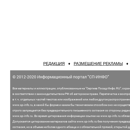
РЕДАКЦИЯ
♦
РАЗМЕЩЕНИЕ РЕКЛАМЫ
© 2012-2020 Информационный портал "СП-ИНФО"
Все материалы и иллюстрации,
опубликованные на "Сергиев Посад-Инфо.RU", охра
в соответствии с законодательством
РФ об авторском праве. Перепечатка и воспр
в т.ч. отдельных частей текстов или
изображений или любое другое распростране
www.sp-info.ru, в какой бы форме и каким бы техническим способом оно не осущест
строго запрещается без предварительного письменного согласия со стороны редак
www.sp-info.ru .
Во время цитирования информации ссылки на www.sp-info.ru обяза
Допускается цитирование материалов сайта www.sp-info.ru без получения предва
согласия, но в объеме не более одного абзаца и с обязательной прямой, открытой 