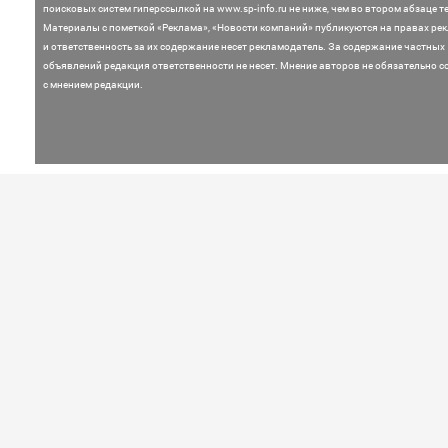
поисковых систем гиперссылкой на www.sp-info.ru не ниже, чем во втором абзаце те
Материалы с пометкой «Реклама», «Новости компаний» публикуются на правах ре
и ответственность за их содержание несет рекламодатель.
За содержание частных
объявлений редакция ответственности не несет. Мнение
авторов не обязательно с
с мнением редакции.