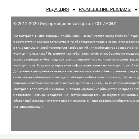
РЕДАКЦИЯ
♦
РАЗМЕЩЕНИЕ РЕКЛАМЫ
© 2012-2020 Информационный портал "СП-ИНФО"
Все материалы и иллюстрации,
опубликованные на "Сергиев Посад-Инфо.RU", охра
в соответствии с законодательством
РФ об авторском праве. Перепечатка и воспр
в т.ч. отдельных частей текстов или
изображений или любое другое распростране
www.sp-info.ru, в какой бы форме и каким бы техническим способом оно не осущест
строго запрещается без предварительного письменного согласия со стороны редак
www.sp-info.ru .
Во время цитирования информации ссылки на www.sp-info.ru обяза
Допускается цитирование материалов сайта www.sp-info.ru без получения предва
согласия, но в объеме не более одного абзаца и с обязательной прямой, открытой 
поисковых систем гиперссылкой на www.sp-info.ru не ниже, чем во втором абзаце те
Материалы с пометкой «Реклама», «Новости компаний» публикуются на правах ре
и ответственность за их содержание несет рекламодатель.
За содержание частных
объявлений редакция ответственности не несет. Мнение
авторов не обязательно с
с мнением редакции.