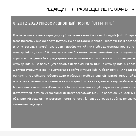
РЕДАКЦИЯ
♦
РАЗМЕЩЕНИЕ РЕКЛАМЫ
© 2012-2020 Информационный портал "СП-ИНФО"
Все материалы и иллюстрации,
опубликованные на "Сергиев Посад-Инфо.RU", охра
в соответствии с законодательством
РФ об авторском праве. Перепечатка и воспр
в т.ч. отдельных частей текстов или
изображений или любое другое распростране
www.sp-info.ru, в какой бы форме и каким бы техническим способом оно не осущест
строго запрещается без предварительного письменного согласия со стороны редак
www.sp-info.ru .
Во время цитирования информации ссылки на www.sp-info.ru обяза
Допускается цитирование материалов сайта www.sp-info.ru без получения предва
согласия, но в объеме не более одного абзаца и с обязательной прямой, открытой 
поисковых систем гиперссылкой на www.sp-info.ru не ниже, чем во втором абзаце те
Материалы с пометкой «Реклама», «Новости компаний» публикуются на правах ре
и ответственность за их содержание несет рекламодатель.
За содержание частных
объявлений редакция ответственности не несет. Мнение
авторов не обязательно с
с мнением редакции.