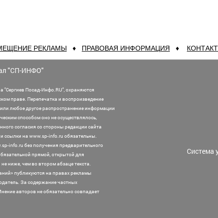
МЕЩЕНИЕ РЕКЛАМЫ
♦
ПРАВОВАЯ ИНФОРМАЦИЯ
♦
КОНТАК
ал "СП-ИНФО"
а "Сергиев Посад-Инфо.RU", охраняются
ском праве. Перепечатка и воспроизведение
или любое другое распространение информации
ническим способом оно не осуществлялось,
нного согласия со стороны редакции сайта
 ссылки на www.sp-info.ru обязательны.
sp-info.ru без получения предварительного
Система 
с обязательной прямой, открытой для
не ниже, чем во втором абзаце текста.
аний» публикуются на правах рекламы
модатель.
За содержание частных
 Мнение
авторов не обязательно совпадает