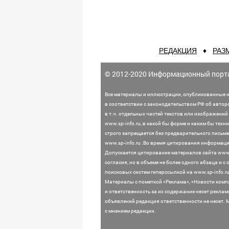
РЕДАКЦИЯ
♦
РАЗ
© 2012-2020 Информационный порт
Все материалы и иллюстрации,
опубликованные н
в соответствии с законодательством
РФ об автор
в т.ч. отдельных частей текстов или
изображений 
www.sp-info.ru, в какой бы форме и каким бы тех
строго запрещается без предварительного письме
www.sp-info.ru .
Во время цитирования информации
Допускается цитирование материалов сайта www.
согласия, но в объеме не более одного абзаца и 
поисковых систем гиперссылкой на www.sp-info.ru 
Материалы с пометкой «Реклама», «Новости комп
и ответственность за их содержание несет рекла
объявлений редакция ответственности не несет.
с мнением редакции.