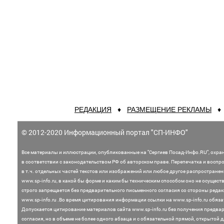
РЕДАКЦИЯ
♦
РАЗМЕЩЕНИЕ РЕКЛАМЫ
© 2012-2020 Информационный портал "СП-ИНФО"
Все материалы и иллюстрации,
опубликованные на "Сергиев Посад-Инфо.RU", охра
в соответствии с законодательством
РФ об авторском праве. Перепечатка и воспр
в т.ч. отдельных частей текстов или
изображений или любое другое распростране
www.sp-info.ru, в какой бы форме и каким бы техническим способом оно не осущест
строго запрещается без предварительного письменного согласия со стороны редак
www.sp-info.ru .
Во время цитирования информации ссылки на www.sp-info.ru обяза
Допускается цитирование материалов сайта www.sp-info.ru без получения предва
согласия, но в объеме не более одного абзаца и с обязательной прямой, открытой 