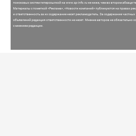
поисковых систем гиперссылкой на www.sp-info.ru не ниже, чем во втором абзаце те
Материалы с пометкой «Реклама», «Новости компаний» публикуются на правах ре
и ответственность за их содержание несет рекламодатель.
За содержание частных
объявлений редакция ответственности не несет. Мнение
авторов не обязательно с
с мнением редакции.