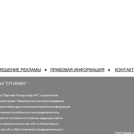
МЕЩЕНИЕ РЕКЛАМЫ
♦
ПРАВОВАЯ ИНФОРМАЦИЯ
♦
КОНТАК
ал "СП-ИНФО"
а "Сергиев Посад-Инфо.RU", охраняются
ском праве. Перепечатка и воспроизведение
или любое другое распространение информации
ническим способом оно не осуществлялось,
нного согласия со стороны редакции сайта
 ссылки на www.sp-info.ru обязательны.
sp-info.ru без получения предварительного
Система 