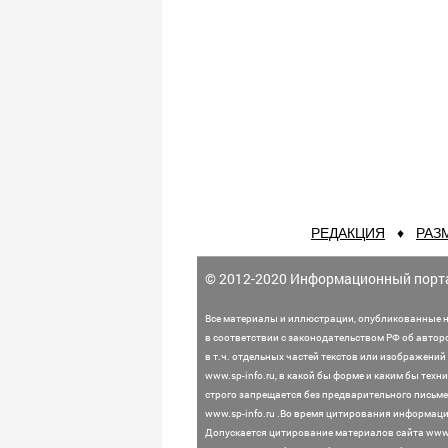
РЕДАКЦИЯ
♦
РАЗ
© 2012-2020 Информационный порт
Все материалы и иллюстрации,
опубликованные н
в соответствии с законодательством
РФ об автор
в т.ч. отдельных частей текстов или
изображений 
www.sp-info.ru, в какой бы форме и каким бы тех
строго запрещается без предварительного письме
www.sp-info.ru .
Во время цитирования информации
Допускается цитирование материалов сайта www.