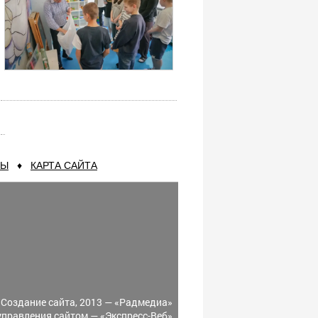
ТЫ
♦
КАРТА САЙТА
Создание сайта, 2013 —
«Радмедиа»
управления сайтом —
«Экспресс-Веб»