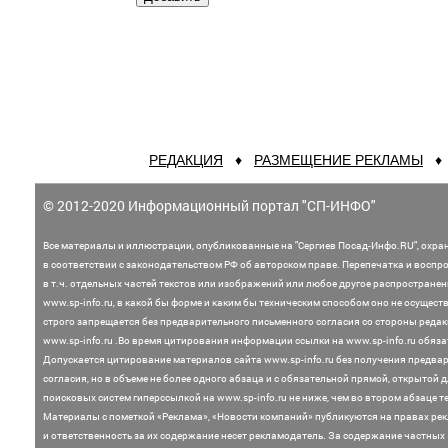
РЕДАКЦИЯ
♦
РАЗМЕЩЕНИЕ РЕКЛАМЫ
© 2012-2020 Информационный портал "СП-ИНФО"
Все материалы и иллюстрации,
опубликованные на "Сергиев Посад-Инфо.RU", охра
в соответствии с законодательством
РФ об авторском праве. Перепечатка и воспр
в т.ч. отдельных частей текстов или
изображений или любое другое распростране
www.sp-info.ru, в какой бы форме и каким бы техническим способом оно не осущест
строго запрещается без предварительного письменного согласия со стороны редак
www.sp-info.ru .
Во время цитирования информации ссылки на www.sp-info.ru обяза
Допускается цитирование материалов сайта www.sp-info.ru без получения предва
согласия, но в объеме не более одного абзаца и с обязательной прямой, открытой 
поисковых систем гиперссылкой на www.sp-info.ru не ниже, чем во втором абзаце те
Материалы с пометкой «Реклама», «Новости компаний» публикуются на правах ре
и ответственность за их содержание несет рекламодатель.
За содержание частных