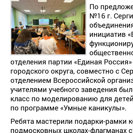
По предлож
№16 г. Серг
объединени
инициатив 
функциониру
общественн
отделения партии «Единая Россия»
городского округа, совместно с С
отделением Всероссийской организ
учителями учебного заведения был
класс по моделированию для дете
по программе «Умные каникулы».
Ребята мастерили подарки-рамки к
подмосковных школах-флагманах с