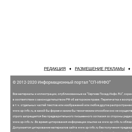
РЕДАКЦИЯ
♦
РАЗМЕЩЕНИЕ РЕКЛАМЫ
© 2012-2020 Информационный портал "СП-ИНФО"
Все материалы и иллюстрации,
опубликованные на "Сергиев Посад-Инфо.RU", охра
в соответствии с законодательством
РФ об авторском праве. Перепечатка и воспр
в т.ч. отдельных частей текстов или
изображений или любое другое распростране
www.sp-info.ru, в какой бы форме и каким бы техническим способом оно не осущест
строго запрещается без предварительного письменного согласия со стороны редак
www.sp-info.ru .
Во время цитирования информации ссылки на www.sp-info.ru обяза
Допускается цитирование материалов сайта www.sp-info.ru без получения предва