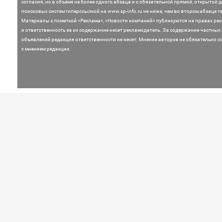
согласия, но в объеме не более одного абзаца и с обязательной прямой, открытой 
поисковых систем гиперссылкой на www.sp-info.ru не ниже, чем во втором абзаце те
Материалы с пометкой «Реклама», «Новости компаний» публикуются на правах ре
и ответственность за их содержание несет рекламодатель.
За содержание частных
объявлений редакция ответственности не несет. Мнение
авторов не обязательно с
с мнением редакции.