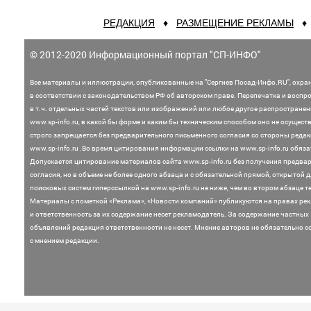
РЕДАКЦИЯ
♦
РАЗМЕЩЕНИЕ РЕКЛАМЫ
© 2012-2020 Информационный портал "СП-ИНФО"
Все материалы и иллюстрации,
опубликованные на "Сергиев Посад-Инфо.RU", охра
в соответствии с законодательством
РФ об авторском праве. Перепечатка и воспр
в т.ч. отдельных частей текстов или
изображений или любое другое распростране
www.sp-info.ru, в какой бы форме и каким бы техническим способом оно не осущест
строго запрещается без предварительного письменного согласия со стороны редак
www.sp-info.ru .
Во время цитирования информации ссылки на www.sp-info.ru обяза
Допускается цитирование материалов сайта www.sp-info.ru без получения предва
согласия, но в объеме не более одного абзаца и с обязательной прямой, открытой 
поисковых систем гиперссылкой на www.sp-info.ru не ниже, чем во втором абзаце те
Материалы с пометкой «Реклама», «Новости компаний» публикуются на правах ре
и ответственность за их содержание несет рекламодатель.
За содержание частных
объявлений редакция ответственности не несет. Мнение
авторов не обязательно с
с мнением редакции.