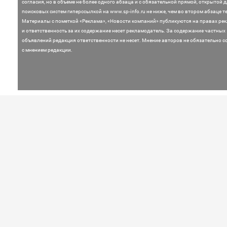
согласия, но в объеме не более одного абзаца и с обязательной прямой, открытой 
поисковых систем гиперссылкой на www.sp-info.ru не ниже, чем во втором абзаце те
Материалы с пометкой «Реклама», «Новости компаний» публикуются на правах ре
и ответственность за их содержание несет рекламодатель.
За содержание частных
объявлений редакция ответственности не несет. Мнение
авторов не обязательно с
с мнением редакции.