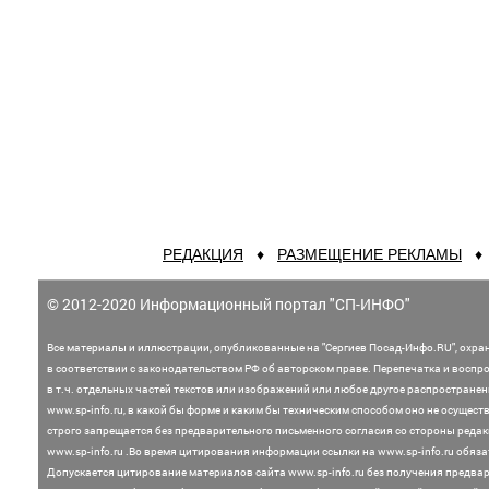
РЕДАКЦИЯ
♦
РАЗМЕЩЕНИЕ РЕКЛАМЫ
© 2012-2020 Информационный портал "СП-ИНФО"
Все материалы и иллюстрации,
опубликованные на "Сергиев Посад-Инфо.RU", охра
в соответствии с законодательством
РФ об авторском праве. Перепечатка и воспр
в т.ч. отдельных частей текстов или
изображений или любое другое распростране
www.sp-info.ru, в какой бы форме и каким бы техническим способом оно не осущест
строго запрещается без предварительного письменного согласия со стороны редак
www.sp-info.ru .
Во время цитирования информации ссылки на www.sp-info.ru обяза
Допускается цитирование материалов сайта www.sp-info.ru без получения предва