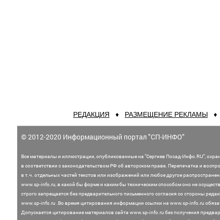
РЕДАКЦИЯ
♦
РАЗМЕЩЕНИЕ РЕКЛАМЫ
© 2012-2020 Информационный портал "СП-ИНФО"
Все материалы и иллюстрации,
опубликованные на "Сергиев Посад-Инфо.RU", охра
в соответствии с законодательством
РФ об авторском праве. Перепечатка и воспр
в т.ч. отдельных частей текстов или
изображений или любое другое распростране
www.sp-info.ru, в какой бы форме и каким бы техническим способом оно не осущест
строго запрещается без предварительного письменного согласия со стороны редак
www.sp-info.ru .
Во время цитирования информации ссылки на www.sp-info.ru обяза
Допускается цитирование материалов сайта www.sp-info.ru без получения предва