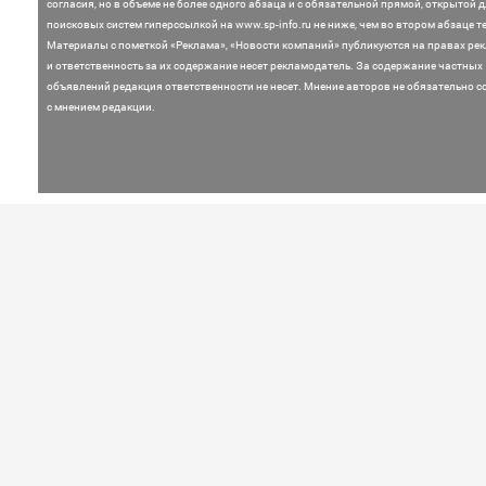
согласия, но в объеме не более одного абзаца и с обязательной прямой, открытой 
поисковых систем гиперссылкой на www.sp-info.ru не ниже, чем во втором абзаце те
Материалы с пометкой «Реклама», «Новости компаний» публикуются на правах ре
и ответственность за их содержание несет рекламодатель.
За содержание частных
объявлений редакция ответственности не несет. Мнение
авторов не обязательно с
с мнением редакции.