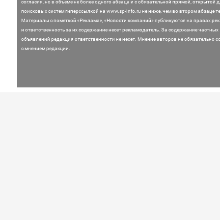
согласия, но в объеме не более одного абзаца и с обязательной прямой, открытой 
поисковых систем гиперссылкой на www.sp-info.ru не ниже, чем во втором абзаце те
Материалы с пометкой «Реклама», «Новости компаний» публикуются на правах ре
и ответственность за их содержание несет рекламодатель.
За содержание частных
объявлений редакция ответственности не несет. Мнение
авторов не обязательно с
с мнением редакции.