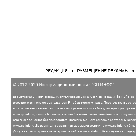
РЕДАКЦИЯ
♦
РАЗМЕЩЕНИЕ РЕКЛАМЫ
© 2012-2020 Информационный портал "СП-ИНФО"
Все материалы и иллюстрации,
опубликованные на "Сергиев Посад-Инфо.RU", охра
в соответствии с законодательством
РФ об авторском праве. Перепечатка и воспр
в т.ч. отдельных частей текстов или
изображений или любое другое распростране
www.sp-info.ru, в какой бы форме и каким бы техническим способом оно не осущест
строго запрещается без предварительного письменного согласия со стороны редак
www.sp-info.ru .
Во время цитирования информации ссылки на www.sp-info.ru обяза
Допускается цитирование материалов сайта www.sp-info.ru без получения предва