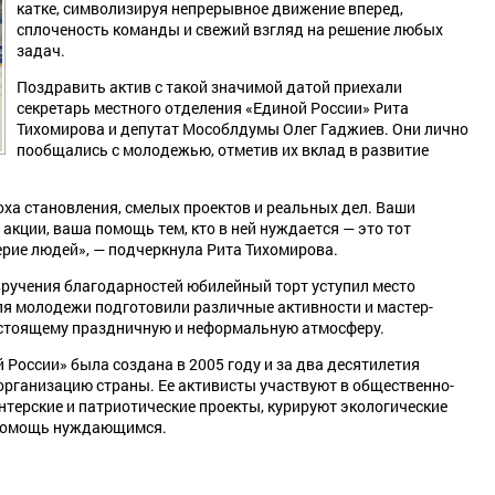
катке, символизируя непрерывное движение вперед,
сплоченость команды и свежий взгляд на решение любых
задач.
Поздравить актив с такой значимой датой приехали
секретарь местного отделения «Единой России» Рита
Тихомирова и депутат Мособлдумы Олег Гаджиев. Они лично
пообщались с молодежью, отметив их вклад в развитие
оха становления, смелых проектов и реальных дел. Ваши
акции, ваша помощь тем, кто в ней нуждается — это тот
ерие людей», — подчеркнула Рита Тихомирова.
вручения благодарностей юбилейный торт уступил место
ля молодежи подготовили различные активности и мастер-
настоящему праздничную и неформальную атмосферу.
России» была создана в 2005 году и за два десятилетия
рганизацию страны. Ее активисты участвуют в общественно-
нтерские и патриотические проекты, курируют экологические
 помощь нуждающимся.