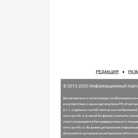
РЕДАКЦИЯ
♦
РАЗ
© 2012-2020 Информационный порт
Все материалы и иллюстрации,
опубликованные н
в соответствии с законодательством
РФ об автор
в т.ч. отдельных частей текстов или
изображений 
www.sp-info.ru, в какой бы форме и каким бы тех
строго запрещается без предварительного письме
www.sp-info.ru .
Во время цитирования информации
Допускается цитирование материалов сайта www.