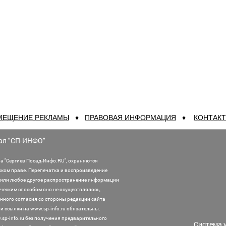
МЕЩЕНИЕ РЕКЛАМЫ
♦
ПРАВОВАЯ ИНФОРМАЦИЯ
♦
КОНТАК
ал "СП-ИНФО"
а "Сергиев Посад-Инфо.RU", охраняются
ском праве. Перепечатка и воспроизведение
или любое другое распространение информации
ническим способом оно не осуществлялось,
нного согласия со стороны редакции сайта
 ссылки на www.sp-info.ru обязательны.
sp-info.ru без получения предварительного
Система 