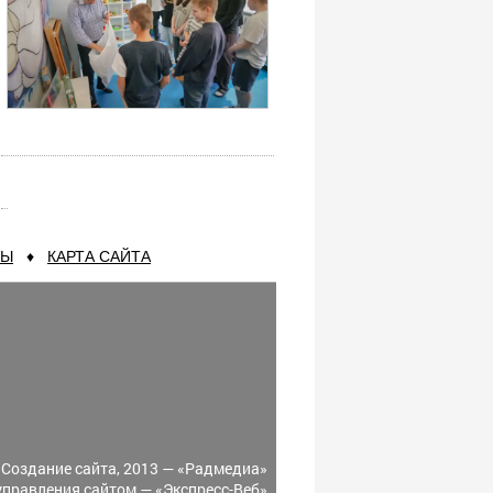
ТЫ
♦
КАРТА САЙТА
Создание сайта, 2013 —
«Радмедиа»
управления сайтом —
«Экспресс-Веб»