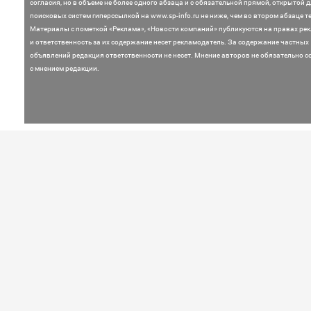
согласия, но в объеме не более одного абзаца и с обязательной прямой, открытой 
поисковых систем гиперссылкой на www.sp-info.ru не ниже, чем во втором абзаце те
Материалы с пометкой «Реклама», «Новости компаний» публикуются на правах ре
и ответственность за их содержание несет рекламодатель.
За содержание частных
объявлений редакция ответственности не несет. Мнение
авторов не обязательно с
с мнением редакции.