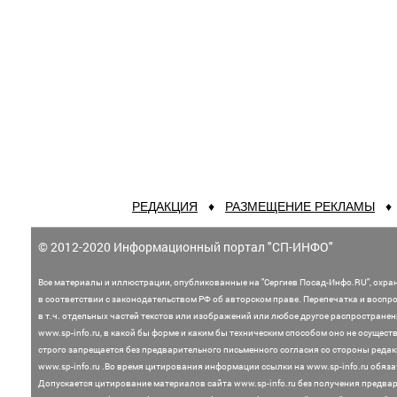
РЕДАКЦИЯ
♦
РАЗМЕЩЕНИЕ РЕКЛАМЫ
© 2012-2020 Информационный портал "СП-ИНФО"
Все материалы и иллюстрации,
опубликованные на "Сергиев Посад-Инфо.RU", охра
в соответствии с законодательством
РФ об авторском праве. Перепечатка и воспр
в т.ч. отдельных частей текстов или
изображений или любое другое распростране
www.sp-info.ru, в какой бы форме и каким бы техническим способом оно не осущест
строго запрещается без предварительного письменного согласия со стороны редак
www.sp-info.ru .
Во время цитирования информации ссылки на www.sp-info.ru обяза
Допускается цитирование материалов сайта www.sp-info.ru без получения предва