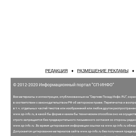
РЕДАКЦИЯ
♦
РАЗМЕЩЕНИЕ РЕКЛАМЫ
© 2012-2020 Информационный портал "СП-ИНФО"
Все материалы и иллюстрации,
опубликованные на "Сергиев Посад-Инфо.RU", охра
в соответствии с законодательством
РФ об авторском праве. Перепечатка и воспр
в т.ч. отдельных частей текстов или
изображений или любое другое распростране
www.sp-info.ru, в какой бы форме и каким бы техническим способом оно не осущест
строго запрещается без предварительного письменного согласия со стороны редак
www.sp-info.ru .
Во время цитирования информации ссылки на www.sp-info.ru обяза
Допускается цитирование материалов сайта www.sp-info.ru без получения предва