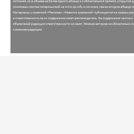
согласия, но в объеме не более одного абзаца и с обязательной прямой, открытой 
поисковых систем гиперссылкой на www.sp-info.ru не ниже, чем во втором абзаце те
Материалы с пометкой «Реклама», «Новости компаний» публикуются на правах ре
и ответственность за их содержание несет рекламодатель.
За содержание частных
объявлений редакция ответственности не несет. Мнение
авторов не обязательно с
с мнением редакции.