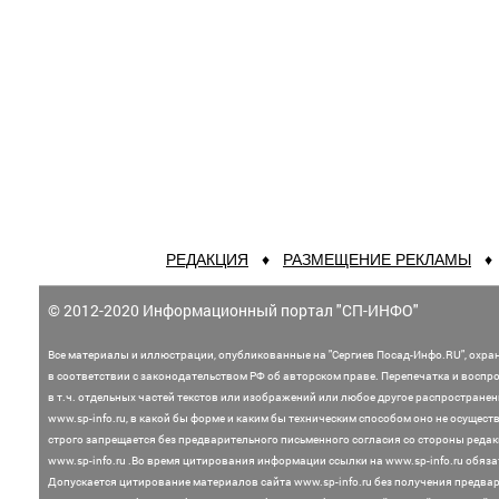
РЕДАКЦИЯ
♦
РАЗМЕЩЕНИЕ РЕКЛАМЫ
© 2012-2020 Информационный портал "СП-ИНФО"
Все материалы и иллюстрации,
опубликованные на "Сергиев Посад-Инфо.RU", охра
в соответствии с законодательством
РФ об авторском праве. Перепечатка и воспр
в т.ч. отдельных частей текстов или
изображений или любое другое распростране
www.sp-info.ru, в какой бы форме и каким бы техническим способом оно не осущест
строго запрещается без предварительного письменного согласия со стороны редак
www.sp-info.ru .
Во время цитирования информации ссылки на www.sp-info.ru обяза
Допускается цитирование материалов сайта www.sp-info.ru без получения предва