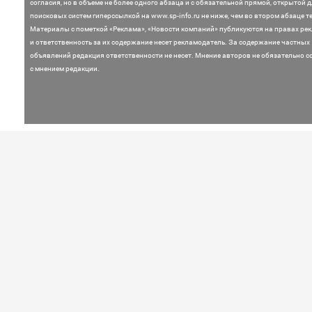
согласия, но в объеме не более одного абзаца и с обязательной прямой, открытой 
поисковых систем гиперссылкой на www.sp-info.ru не ниже, чем во втором абзаце те
Материалы с пометкой «Реклама», «Новости компаний» публикуются на правах ре
и ответственность за их содержание несет рекламодатель.
За содержание частных
объявлений редакция ответственности не несет. Мнение
авторов не обязательно с
с мнением редакции.