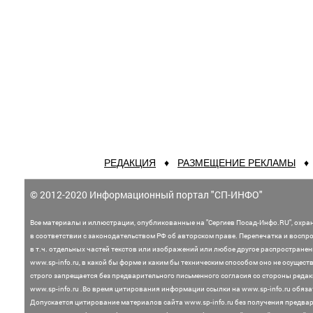
РЕДАКЦИЯ
♦
РАЗМЕЩЕНИЕ РЕКЛАМЫ
© 2012-2020 Информационный портал "СП-ИНФО"
Все материалы и иллюстрации,
опубликованные на "Сергиев Посад-Инфо.RU", охра
в соответствии с законодательством
РФ об авторском праве. Перепечатка и воспр
в т.ч. отдельных частей текстов или
изображений или любое другое распростране
www.sp-info.ru, в какой бы форме и каким бы техническим способом оно не осущест
строго запрещается без предварительного письменного согласия со стороны редак
www.sp-info.ru .
Во время цитирования информации ссылки на www.sp-info.ru обяза
Допускается цитирование материалов сайта www.sp-info.ru без получения предва