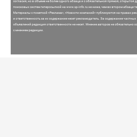
согласия, но в объеме не более одного абзаца и с обязательной прямой, открытой 
поисковых систем гиперссылкой на www.sp-info.ru не ниже, чем во втором абзаце те
Материалы с пометкой «Реклама», «Новости компаний» публикуются на правах ре
и ответственность за их содержание несет рекламодатель.
За содержание частных
объявлений редакция ответственности не несет. Мнение
авторов не обязательно с
с мнением редакции.