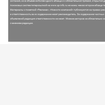
согласия, но в объеме не более одного абзаца и с обязательной прямой, открытой 
поисковых систем гиперссылкой на www.sp-info.ru не ниже, чем во втором абзаце те
Материалы с пометкой «Реклама», «Новости компаний» публикуются на правах ре
и ответственность за их содержание несет рекламодатель.
За содержание частных
объявлений редакция ответственности не несет. Мнение
авторов не обязательно с
с мнением редакции.