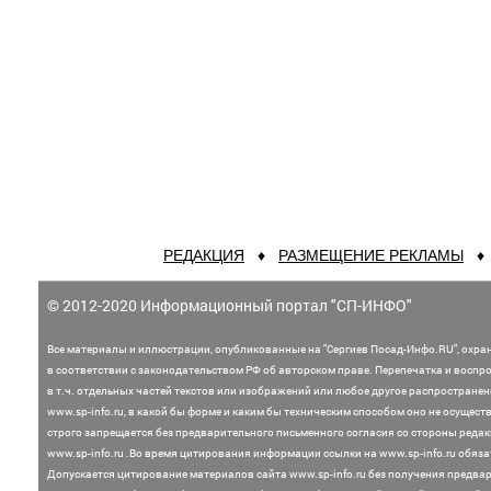
РЕДАКЦИЯ
♦
РАЗМЕЩЕНИЕ РЕКЛАМЫ
© 2012-2020 Информационный портал "СП-ИНФО"
Все материалы и иллюстрации,
опубликованные на "Сергиев Посад-Инфо.RU", охра
в соответствии с законодательством
РФ об авторском праве. Перепечатка и воспр
в т.ч. отдельных частей текстов или
изображений или любое другое распростране
www.sp-info.ru, в какой бы форме и каким бы техническим способом оно не осущест
строго запрещается без предварительного письменного согласия со стороны редак
www.sp-info.ru .
Во время цитирования информации ссылки на www.sp-info.ru обяза
Допускается цитирование материалов сайта www.sp-info.ru без получения предва