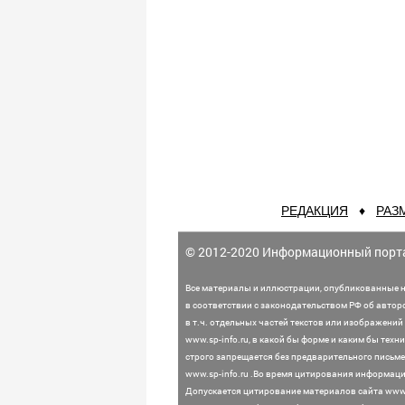
РЕДАКЦИЯ
♦
РАЗ
© 2012-2020 Информационный порт
Все материалы и иллюстрации,
опубликованные н
в соответствии с законодательством
РФ об автор
в т.ч. отдельных частей текстов или
изображений 
www.sp-info.ru, в какой бы форме и каким бы тех
строго запрещается без предварительного письме
www.sp-info.ru .
Во время цитирования информации
Допускается цитирование материалов сайта www.