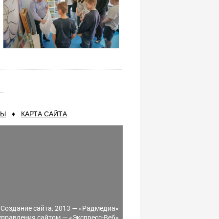
ТЫ
♦
КАРТА САЙТА
Создание сайта, 2013 —
«Радмедиа»
управления сайтом —
«Экспресс-Веб»