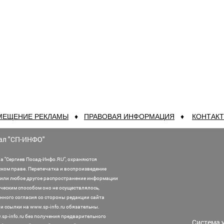
МЕЩЕНИЕ РЕКЛАМЫ
♦
ПРАВОВАЯ ИНФОРМАЦИЯ
♦
КОНТАК
ал "СП-ИНФО"
а "Сергиев Посад-Инфо.RU", охраняются
ском праве. Перепечатка и воспроизведение
или любое другое распространение информации
ническим способом оно не осуществлялось,
нного согласия со стороны редакции сайта
 ссылки на www.sp-info.ru обязательны.
sp-info.ru без получения предварительного
Система 