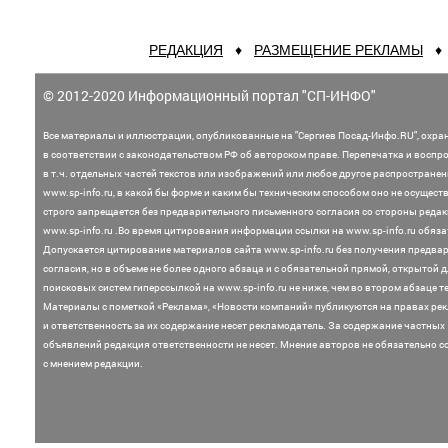
РЕДАКЦИЯ
♦
РАЗМЕЩЕНИЕ РЕКЛАМЫ
© 2012-2020 Информационный портал "СП-ИНФО"
Все материалы и иллюстрации,
опубликованные на "Сергиев Посад-Инфо.RU", охра
в соответствии с законодательством
РФ об авторском праве. Перепечатка и воспр
в т.ч. отдельных частей текстов или
изображений или любое другое распростране
www.sp-info.ru, в какой бы форме и каким бы техническим способом оно не осущест
строго запрещается без предварительного письменного согласия со стороны редак
www.sp-info.ru .
Во время цитирования информации ссылки на www.sp-info.ru обяза
Допускается цитирование материалов сайта www.sp-info.ru без получения предва
согласия, но в объеме не более одного абзаца и с обязательной прямой, открытой 
поисковых систем гиперссылкой на www.sp-info.ru не ниже, чем во втором абзаце те
Материалы с пометкой «Реклама», «Новости компаний» публикуются на правах ре
и ответственность за их содержание несет рекламодатель.
За содержание частных
объявлений редакция ответственности не несет. Мнение
авторов не обязательно с
с мнением редакции.