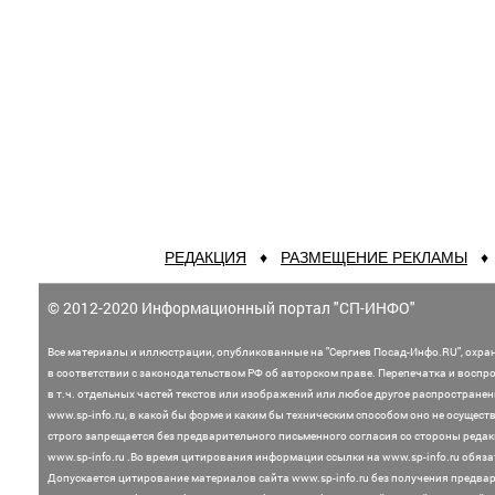
РЕДАКЦИЯ
♦
РАЗМЕЩЕНИЕ РЕКЛАМЫ
© 2012-2020 Информационный портал "СП-ИНФО"
Все материалы и иллюстрации,
опубликованные на "Сергиев Посад-Инфо.RU", охра
в соответствии с законодательством
РФ об авторском праве. Перепечатка и воспр
в т.ч. отдельных частей текстов или
изображений или любое другое распростране
www.sp-info.ru, в какой бы форме и каким бы техническим способом оно не осущест
строго запрещается без предварительного письменного согласия со стороны редак
www.sp-info.ru .
Во время цитирования информации ссылки на www.sp-info.ru обяза
Допускается цитирование материалов сайта www.sp-info.ru без получения предва