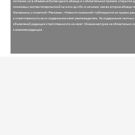
согласия, но в объеме не более одного абзаца и с обязательной прямой, открытой 
поисковых систем гиперссылкой на www.sp-info.ru не ниже, чем во втором абзаце те
Материалы с пометкой «Реклама», «Новости компаний» публикуются на правах ре
и ответственность за их содержание несет рекламодатель.
За содержание частных
объявлений редакция ответственности не несет. Мнение
авторов не обязательно с
с мнением редакции.