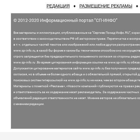
РЕДАКЦИЯ
♦
РАЗМЕЩЕНИЕ РЕКЛАМЫ
© 2012-2020 Информационный портал "СП-ИНФО"
Все материалы и иллюстрации,
опубликованные на "Сергиев Посад-Инфо.RU", охра
в соответствии с законодательством
РФ об авторском праве. Перепечатка и воспр
в т.ч. отдельных частей текстов или
изображений или любое другое распростране
www.sp-info.ru, в какой бы форме и каким бы техническим способом оно не осущест
строго запрещается без предварительного письменного согласия со стороны редак
www.sp-info.ru .
Во время цитирования информации ссылки на www.sp-info.ru обяза
Допускается цитирование материалов сайта www.sp-info.ru без получения предва
согласия, но в объеме не более одного абзаца и с обязательной прямой, открытой 
поисковых систем гиперссылкой на www.sp-info.ru не ниже, чем во втором абзаце те
Материалы с пометкой «Реклама», «Новости компаний» публикуются на правах ре
и ответственность за их содержание несет рекламодатель.
За содержание частных
объявлений редакция ответственности не несет. Мнение
авторов не обязательно с
с мнением редакции.