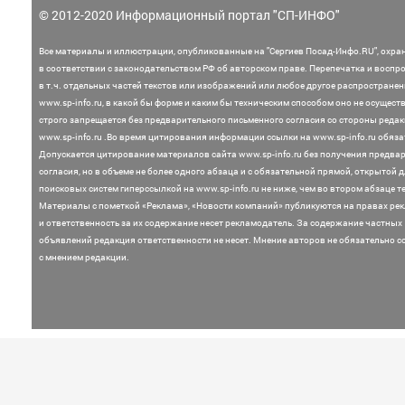
© 2012-2020 Информационный портал "СП-ИНФО"
Все материалы и иллюстрации,
опубликованные на "Сергиев Посад-Инфо.RU", охра
в соответствии с законодательством
РФ об авторском праве. Перепечатка и воспр
в т.ч. отдельных частей текстов или
изображений или любое другое распростране
www.sp-info.ru, в какой бы форме и каким бы техническим способом оно не осущест
строго запрещается без предварительного письменного согласия со стороны редак
www.sp-info.ru .
Во время цитирования информации ссылки на www.sp-info.ru обяза
Допускается цитирование материалов сайта www.sp-info.ru без получения предва
согласия, но в объеме не более одного абзаца и с обязательной прямой, открытой 
поисковых систем гиперссылкой на www.sp-info.ru не ниже, чем во втором абзаце те
Материалы с пометкой «Реклама», «Новости компаний» публикуются на правах ре
и ответственность за их содержание несет рекламодатель.
За содержание частных
объявлений редакция ответственности не несет. Мнение
авторов не обязательно с
с мнением редакции.