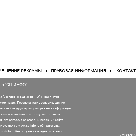
МЕЩЕНИЕ РЕКЛАМЫ
♦
ПРАВОВАЯ ИНФОРМАЦИЯ
♦
КОНТАК
ал "СП-ИНФО"
а "Сергиев Посад-Инфо.RU", охраняются
ском праве. Перепечатка и воспроизведение
или любое другое распространение информации
ническим способом оно не осуществлялось,
нного согласия со стороны редакции сайта
 ссылки на www.sp-info.ru обязательны.
sp-info.ru без получения предварительного
Система 