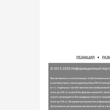
РЕДАКЦИЯ
♦
РАЗ
© 2012-2020 Информационный порт
Все материалы и иллюстрации,
опубликованные н
в соответствии с законодательством
РФ об автор
в т.ч. отдельных частей текстов или
изображений 
www.sp-info.ru, в какой бы форме и каким бы тех
строго запрещается без предварительного письме
www.sp-info.ru .
Во время цитирования информации
Допускается цитирование материалов сайта www.