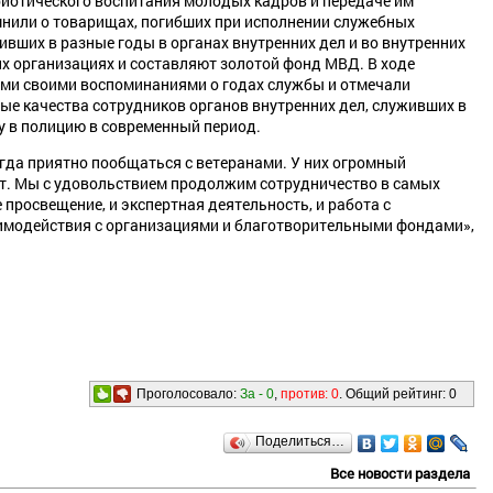
иотического воспитания молодых кадров и передаче им
мнили о товарищах, погибших при исполнении служебных
ивших в разные годы в органах внутренних дел и во внутренних
их организациях и составляют золотой фонд МВД. В ходе
ами своими воспоминаниями о годах службы и отмечали
е качества сотрудников органов внутренних дел, служивших в
у в полицию в современный период.
егда приятно пообщаться с ветеранами. У них огромный
. Мы с удовольствием продолжим сотрудничество в самых
 просвещение, и экспертная деятельность, и работа с
имодействия с организациями и благотворительными фондами»,
Проголосовало:
За -
0
,
против:
0
. Общий рейтинг:
0
Поделиться…
Все новости раздела