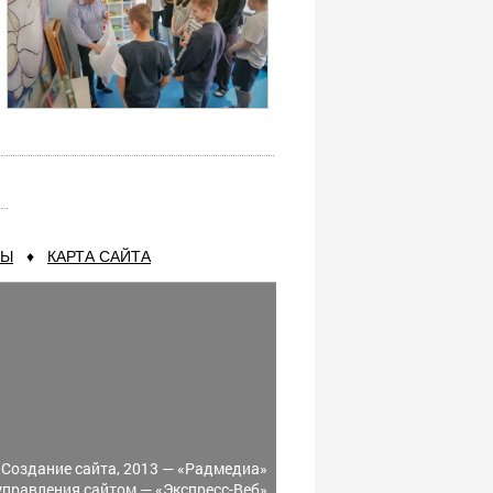
ТЫ
♦
КАРТА САЙТА
Создание сайта, 2013 —
«Радмедиа»
управления сайтом —
«Экспресс-Веб»