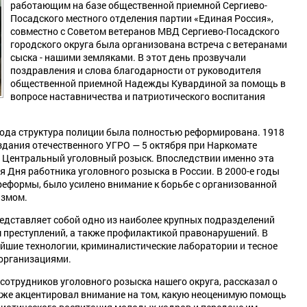
работающим на базе общественной приемной Сергиево-
Посадского местного отделения партии «Единая Россия»,
совместно с Советом ветеранов МВД Сергиево-Посадского
городского округа была организована встреча с ветеранами
сыска - нашими земляками. В этот день прозвучали
поздравления и слова благодарности от руководителя
общественной приемной Надежды Кувардиной за помощь в
вопросе наставничества и патриотического воспитания
года структура полиции была полностью реформирована. 1918
здания отечественного УГРО — 5 октября при Наркомате
 Центральный уголовный розыск. Впоследствии именно эта
 Дня работника уголовного розыска в России. В 2000-е годы
реформы, было усилено внимание к борьбе с организованной
измом.
едставляет собой одно из наиболее крупных подразделений
преступлений, а также профилактикой правонарушений. В
шие технологии, криминалистические лаборатории и тесное
организациями.
сотрудников уголовного розыска нашего округа, рассказал о
кже акцентировал внимание на том, какую неоценимую помощь