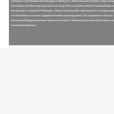
согласия, но в объеме не более одного абзаца и с обязательной прямой, открытой 
поисковых систем гиперссылкой на www.sp-info.ru не ниже, чем во втором абзаце те
Материалы с пометкой «Реклама», «Новости компаний» публикуются на правах ре
и ответственность за их содержание несет рекламодатель.
За содержание частных
объявлений редакция ответственности не несет. Мнение
авторов не обязательно с
с мнением редакции.