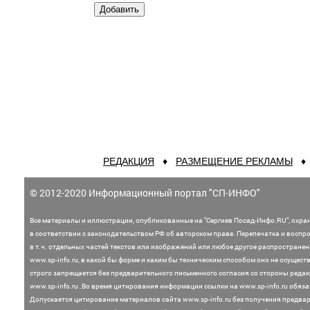
РЕДАКЦИЯ
♦
РАЗМЕЩЕНИЕ РЕКЛАМЫ
© 2012-2020 Информационный портал "СП-ИНФО"
Все материалы и иллюстрации,
опубликованные на "Сергиев Посад-Инфо.RU", охра
в соответствии с законодательством
РФ об авторском праве. Перепечатка и воспр
в т.ч. отдельных частей текстов или
изображений или любое другое распростране
www.sp-info.ru, в какой бы форме и каким бы техническим способом оно не осущест
строго запрещается без предварительного письменного согласия со стороны редак
www.sp-info.ru .
Во время цитирования информации ссылки на www.sp-info.ru обяза
Допускается цитирование материалов сайта www.sp-info.ru без получения предва