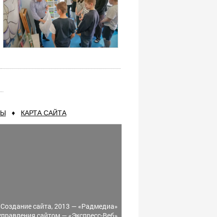
ТЫ
♦
КАРТА САЙТА
Создание сайта, 2013 —
«Радмедиа»
управления сайтом —
«Экспресс-Веб»