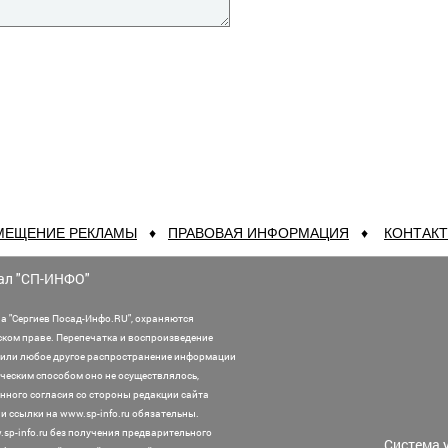
МЕЩЕНИЕ РЕКЛАМЫ
♦
ПРАВОВАЯ ИНФОРМАЦИЯ
♦
КОНТАК
ал "СП-ИНФО"
а "Сергиев Посад-Инфо.RU", охраняются
ском праве. Перепечатка и воспроизведение
или любое другое распространение информации
ническим способом оно не осуществлялось,
нного согласия со стороны редакции сайта
 ссылки на www.sp-info.ru обязательны.
sp-info.ru без получения предварительного
Система 