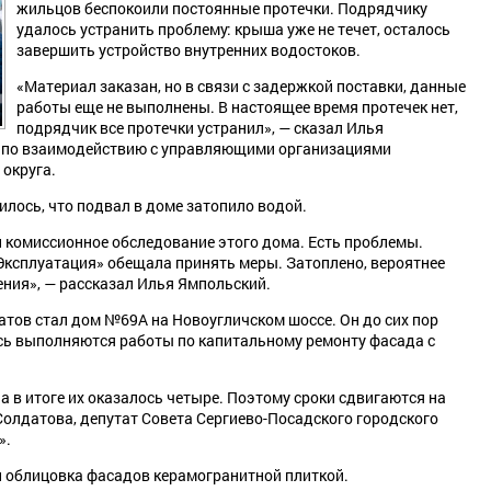
жильцов беспокоили постоянные протечки. Подрядчику
удалось устранить проблему: крыша уже не течет, осталось
завершить устройство внутренних водостоков.
⁣«Материал заказан, но в связи с задержкой поставки, данные
работы еще не выполнены. В настоящее время протечек нет,
подрядчик все протечки устранил», — сказал Илья
а по взаимодействию с управляющими организациями
округа.
илось, что подвал в доме затопило водой.
и комиссионное обследование этого дома. Есть проблемы.
сплуатация» обещала принять меры. Затоплено, вероятнее
ления», — рассказал Илья Ямпольский.
атов стал дом №69А на Новоугличском шоссе. Он до сих пор
сь выполняются работы по капитальному ремонту фасада с
 а в итоге их оказалось четыре. Поэтому сроки сдвигаются на
Солдатова, депутат Совета Сергиево-Посадского городского
».
и облицовка фасадов керамогранитной плиткой.