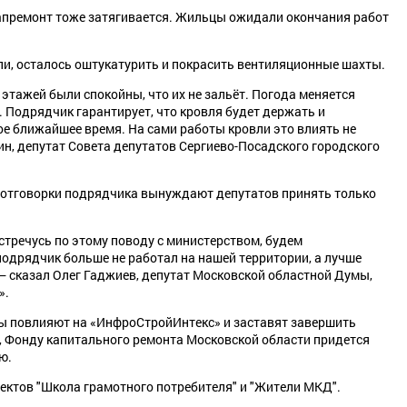
апремонт тоже затягивается. Жильцы ожидали окончания работ
и, осталось оштукатурить и покрасить вентиляционные шахты.
этажей были спокойны, что их не зальёт. Погода меняется
. Подрядчик гарантирует, что кровля будет держать и
е ближайшее время. На сами работы кровли это влиять не
ин, депутат Совета депутатов Сергиево-Посадского городского
е отговорки подрядчика вынуждают депутатов принять только
стречусь по этому поводу с министерством, будем
подрядчик больше не работал на нашей территории, а лучше
 — сказал Олег Гаджиев, депутат Московской областной Думы,
».
ры повлияют на «ИнфроСтройИнтекс» и заставят завершить
, Фонду капитального ремонта Московской области придется
ю.
ектов "Школа грамотного потребителя" и "Жители МКД".