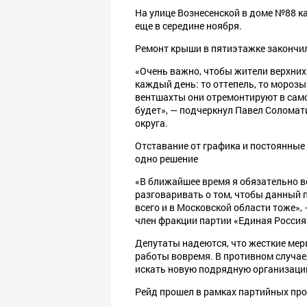
На улице Вознесенской в доме №88 к
еще в середине ноября.
Ремонт крыши в пятиэтажке закончил
«Очень важно, чтобы жители верхних 
каждый день: то оттепель, то морозы
вентшахты они отремонтируют в само
будет», — подчеркнул Павел Соломат
округа.
⁣Отставание от графика и постоянны
одно решение
⁣«В ближайшее время я обязательно в
разговаривать о том, чтобы данный 
всего и в Московской области тоже»,
член фракции партии «Единая Россия
⁣Депутаты надеются, что жесткие ме
работы вовремя. В противном случае
искать новую подрядную организаци
Рейд прошел в рамках партийных про