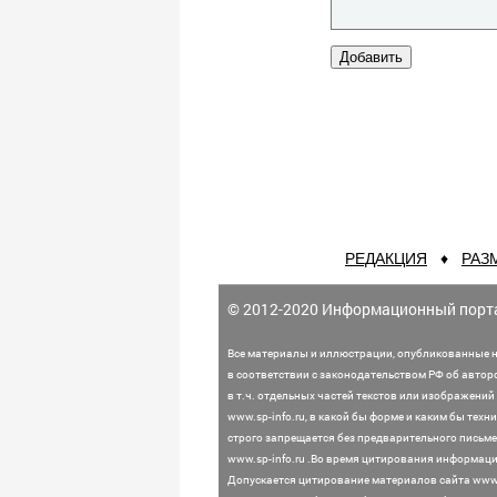
РЕДАКЦИЯ
♦
РАЗ
© 2012-2020 Информационный порт
Все материалы и иллюстрации,
опубликованные н
в соответствии с законодательством
РФ об автор
в т.ч. отдельных частей текстов или
изображений 
www.sp-info.ru, в какой бы форме и каким бы тех
строго запрещается без предварительного письме
www.sp-info.ru .
Во время цитирования информации
Допускается цитирование материалов сайта www.