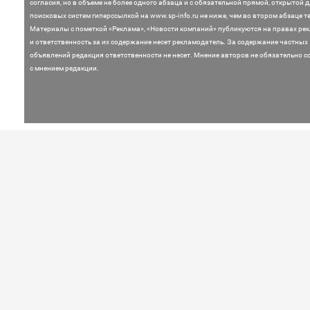
согласия, но в объеме не более одного абзаца и с обязательной прямой, открытой 
поисковых систем гиперссылкой на www.sp-info.ru не ниже, чем во втором абзаце те
Материалы с пометкой «Реклама», «Новости компаний» публикуются на правах ре
и ответственность за их содержание несет рекламодатель.
За содержание частных
объявлений редакция ответственности не несет. Мнение
авторов не обязательно с
с мнением редакции.