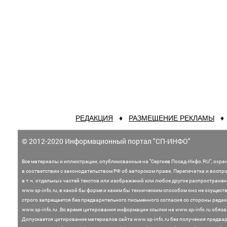
РЕДАКЦИЯ
♦
РАЗМЕЩЕНИЕ РЕКЛАМЫ
© 2012-2020 Информационный портал "СП-ИНФО"
Все материалы и иллюстрации,
опубликованные на "Сергиев Посад-Инфо.RU", охра
в соответствии с законодательством
РФ об авторском праве. Перепечатка и воспр
в т.ч. отдельных частей текстов или
изображений или любое другое распростране
www.sp-info.ru, в какой бы форме и каким бы техническим способом оно не осущест
строго запрещается без предварительного письменного согласия со стороны редак
www.sp-info.ru .
Во время цитирования информации ссылки на www.sp-info.ru обяза
Допускается цитирование материалов сайта www.sp-info.ru без получения предва