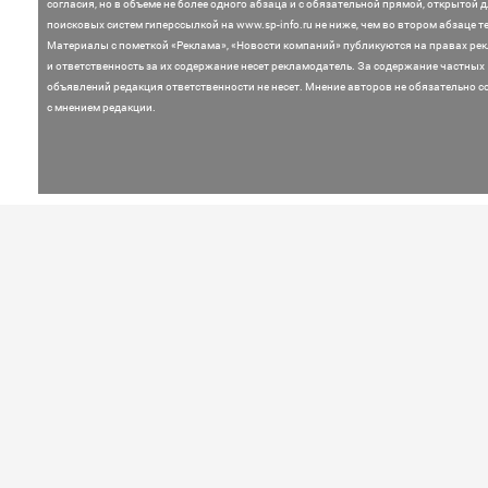
согласия, но в объеме не более одного абзаца и с обязательной прямой, открытой 
поисковых систем гиперссылкой на www.sp-info.ru не ниже, чем во втором абзаце те
Материалы с пометкой «Реклама», «Новости компаний» публикуются на правах ре
и ответственность за их содержание несет рекламодатель.
За содержание частных
объявлений редакция ответственности не несет. Мнение
авторов не обязательно с
с мнением редакции.