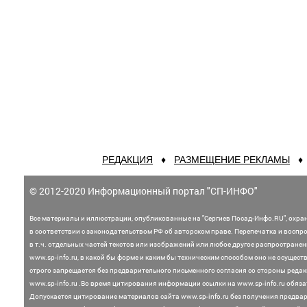
РЕДАКЦИЯ
♦
РАЗМЕЩЕНИЕ РЕКЛАМЫ
© 2012-2020 Информационный портал "СП-ИНФО"
Все материалы и иллюстрации,
опубликованные на "Сергиев Посад-Инфо.RU", охра
в соответствии с законодательством
РФ об авторском праве. Перепечатка и воспр
в т.ч. отдельных частей текстов или
изображений или любое другое распростране
www.sp-info.ru, в какой бы форме и каким бы техническим способом оно не осущест
строго запрещается без предварительного письменного согласия со стороны редак
www.sp-info.ru .
Во время цитирования информации ссылки на www.sp-info.ru обяза
Допускается цитирование материалов сайта www.sp-info.ru без получения предва