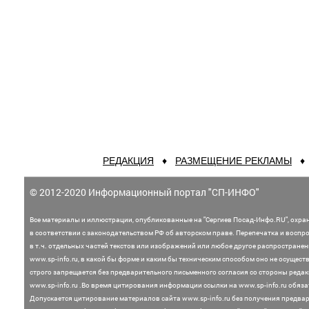
РЕДАКЦИЯ
♦
РАЗМЕЩЕНИЕ РЕКЛАМЫ
© 2012-2020 Информационный портал "СП-ИНФО"
Все материалы и иллюстрации,
опубликованные на "Сергиев Посад-Инфо.RU", охра
в соответствии с законодательством
РФ об авторском праве. Перепечатка и воспр
в т.ч. отдельных частей текстов или
изображений или любое другое распростране
www.sp-info.ru, в какой бы форме и каким бы техническим способом оно не осущест
строго запрещается без предварительного письменного согласия со стороны редак
www.sp-info.ru .
Во время цитирования информации ссылки на www.sp-info.ru обяза
Допускается цитирование материалов сайта www.sp-info.ru без получения предва