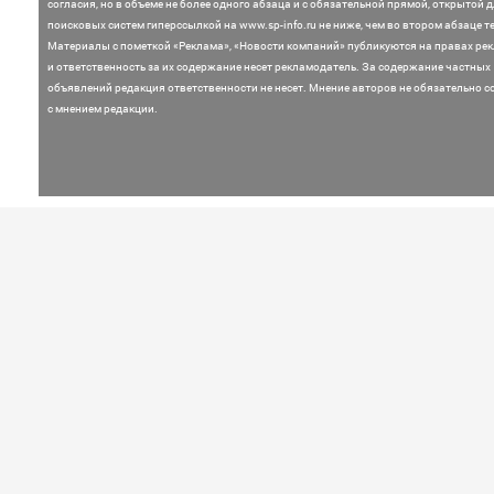
согласия, но в объеме не более одного абзаца и с обязательной прямой, открытой 
поисковых систем гиперссылкой на www.sp-info.ru не ниже, чем во втором абзаце те
Материалы с пометкой «Реклама», «Новости компаний» публикуются на правах ре
и ответственность за их содержание несет рекламодатель.
За содержание частных
объявлений редакция ответственности не несет. Мнение
авторов не обязательно с
с мнением редакции.