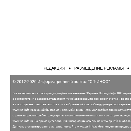
РЕДАКЦИЯ
♦
РАЗМЕЩЕНИЕ РЕКЛАМЫ
© 2012-2020 Информационный портал "СП-ИНФО"
Все материалы и иллюстрации,
опубликованные на "Сергиев Посад-Инфо.RU", охра
в соответствии с законодательством
РФ об авторском праве. Перепечатка и воспр
в т.ч. отдельных частей текстов или
изображений или любое другое распростране
www.sp-info.ru, в какой бы форме и каким бы техническим способом оно не осущест
строго запрещается без предварительного письменного согласия со стороны редак
www.sp-info.ru .
Во время цитирования информации ссылки на www.sp-info.ru обяза
Допускается цитирование материалов сайта www.sp-info.ru без получения предва