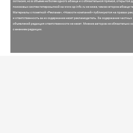
согласия, но в объеме не более одного абзаца и с обязательной прямой, открытой 
поисковых систем гиперссылкой на www.sp-info.ru не ниже, чем во втором абзаце те
Материалы с пометкой «Реклама», «Новости компаний» публикуются на правах ре
и ответственность за их содержание несет рекламодатель.
За содержание частных
объявлений редакция ответственности не несет. Мнение
авторов не обязательно с
с мнением редакции.