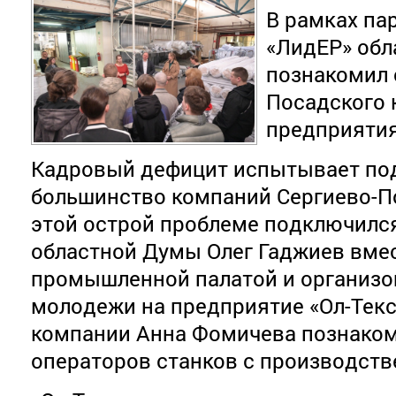
В рамках па
«ЛидЕР» обл
познакомил 
Посадского 
предприятия
Кадровый дефицит испытывает п
большинство компаний Сергиево-По
этой острой проблеме подключилс
областной Думы Олег Гаджиев вмес
промышленной палатой и организо
молодежи на предприятие «Ол-Текс
компании Анна Фомичева познако
операторов станков с производст