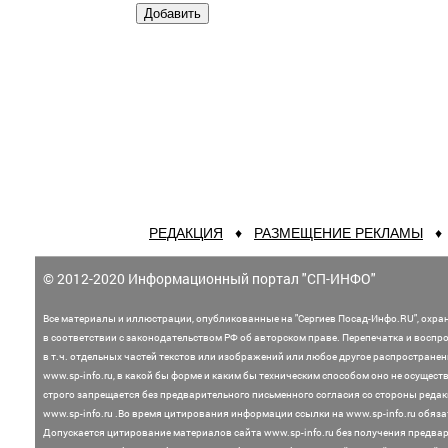
РЕДАКЦИЯ
♦
РАЗМЕЩЕНИЕ РЕКЛАМЫ
© 2012-2020 Информационный портал "СП-ИНФО"
Все материалы и иллюстрации,
опубликованные на "Сергиев Посад-Инфо.RU", охра
в соответствии с законодательством
РФ об авторском праве. Перепечатка и воспр
в т.ч. отдельных частей текстов или
изображений или любое другое распростране
www.sp-info.ru, в какой бы форме и каким бы техническим способом оно не осущест
строго запрещается без предварительного письменного согласия со стороны редак
www.sp-info.ru .
Во время цитирования информации ссылки на www.sp-info.ru обяза
Допускается цитирование материалов сайта www.sp-info.ru без получения предва