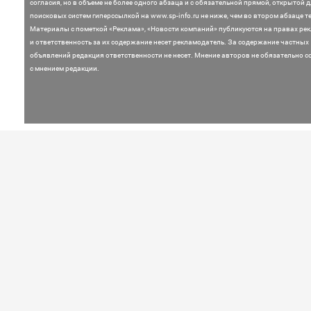
согласия, но в объеме не более одного абзаца и с обязательной прямой, открытой 
поисковых систем гиперссылкой на www.sp-info.ru не ниже, чем во втором абзаце те
Материалы с пометкой «Реклама», «Новости компаний» публикуются на правах ре
и ответственность за их содержание несет рекламодатель.
За содержание частных
объявлений редакция ответственности не несет. Мнение
авторов не обязательно с
с мнением редакции.