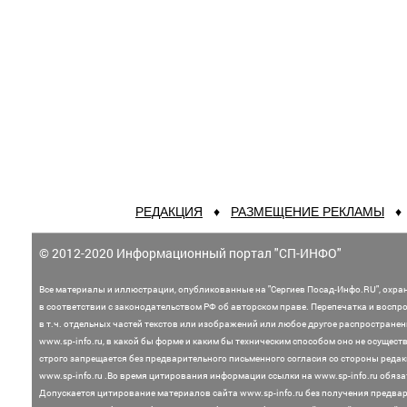
РЕДАКЦИЯ
♦
РАЗМЕЩЕНИЕ РЕКЛАМЫ
© 2012-2020 Информационный портал "СП-ИНФО"
Все материалы и иллюстрации,
опубликованные на "Сергиев Посад-Инфо.RU", охра
в соответствии с законодательством
РФ об авторском праве. Перепечатка и воспр
в т.ч. отдельных частей текстов или
изображений или любое другое распростране
www.sp-info.ru, в какой бы форме и каким бы техническим способом оно не осущест
строго запрещается без предварительного письменного согласия со стороны редак
www.sp-info.ru .
Во время цитирования информации ссылки на www.sp-info.ru обяза
Допускается цитирование материалов сайта www.sp-info.ru без получения предва