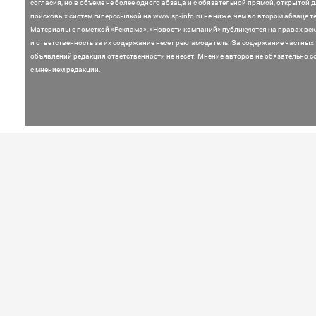
согласия, но в объеме не более одного абзаца и с обязательной прямой, открытой 
поисковых систем гиперссылкой на www.sp-info.ru не ниже, чем во втором абзаце те
Материалы с пометкой «Реклама», «Новости компаний» публикуются на правах ре
и ответственность за их содержание несет рекламодатель.
За содержание частных
объявлений редакция ответственности не несет. Мнение
авторов не обязательно с
с мнением редакции.