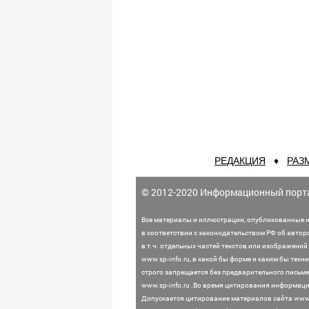
РЕДАКЦИЯ
♦
РАЗ
© 2012-2020 Информационный порт
Все материалы и иллюстрации,
опубликованные н
в соответствии с законодательством
РФ об автор
в т.ч. отдельных частей текстов или
изображений 
www.sp-info.ru, в какой бы форме и каким бы тех
строго запрещается без предварительного письме
www.sp-info.ru .
Во время цитирования информации
Допускается цитирование материалов сайта www.