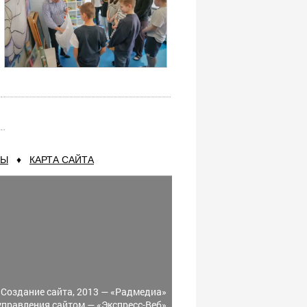
ТЫ
♦
КАРТА САЙТА
Создание сайта, 2013 —
«Радмедиа»
управления сайтом —
«Экспресс-Веб»