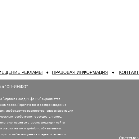
МЕЩЕНИЕ РЕКЛАМЫ
♦
ПРАВОВАЯ ИНФОРМАЦИЯ
♦
КОНТАК
ал "СП-ИНФО"
а "Сергиев Посад-Инфо.RU", охраняются
ском праве. Перепечатка и воспроизведение
или любое другое распространение информации
ническим способом оно не осуществлялось,
нного согласия со стороны редакции сайта
 ссылки на www.sp-info.ru обязательны.
sp-info.ru без получения предварительного
Система 