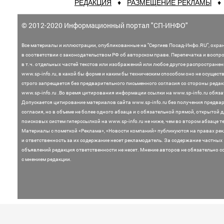
РЕДАКЦИЯ
♦
РАЗМЕЩЕНИЕ РЕКЛАМЫ
© 2012-2020 Информационный портал "СП-ИНФО"
Все материалы и иллюстрации,
опубликованные на "Сергиев Посад-Инфо.RU", охра
в соответствии с законодательством
РФ об авторском праве. Перепечатка и воспр
в т.ч. отдельных частей текстов или
изображений или любое другое распростране
www.sp-info.ru, в какой бы форме и каким бы техническим способом оно не осущест
строго запрещается без предварительного письменного согласия со стороны редак
www.sp-info.ru .
Во время цитирования информации ссылки на www.sp-info.ru обяза
Допускается цитирование материалов сайта www.sp-info.ru без получения предва
согласия, но в объеме не более одного абзаца и с обязательной прямой, открытой 
поисковых систем гиперссылкой на www.sp-info.ru не ниже, чем во втором абзаце те
Материалы с пометкой «Реклама», «Новости компаний» публикуются на правах ре
и ответственность за их содержание несет рекламодатель.
За содержание частных
объявлений редакция ответственности не несет. Мнение
авторов не обязательно с
с мнением редакции.