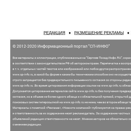
РЕДАКЦИЯ
♦
РАЗМЕЩЕНИЕ РЕКЛАМЫ
© 2012-2020 Информационный портал "СП-ИНФО"
Все материалы и иллюстрации,
опубликованные на "Сергиев Посад-Инфо.RU", охра
в соответствии с законодательством
РФ об авторском праве. Перепечатка и воспр
в т.ч. отдельных частей текстов или
изображений или любое другое распростране
www.sp-info.ru, в какой бы форме и каким бы техническим способом оно не осущест
строго запрещается без предварительного письменного согласия со стороны редак
www.sp-info.ru .
Во время цитирования информации ссылки на www.sp-info.ru обяза
Допускается цитирование материалов сайта www.sp-info.ru без получения предва
согласия, но в объеме не более одного абзаца и с обязательной прямой, открытой 
поисковых систем гиперссылкой на www.sp-info.ru не ниже, чем во втором абзаце те
Материалы с пометкой «Реклама», «Новости компаний» публикуются на правах ре
и ответственность за их содержание несет рекламодатель.
За содержание частных
объявлений редакция ответственности не несет. Мнение
авторов не обязательно с
с мнением редакции.