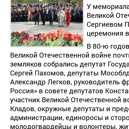
У мемориала
Великой Оте
Сергиевом 
церемония 
В 80-ю годо
Великой Отечественной войне почт
земляков собрались депутат Госу
Сергей Пахомов, депутаты Мособл
Александр Легков, руководитель ф
Россия» в совете депутатов Конста
участник Великой Отечественной 
Кладов, окружные депутаты и пред
администрации, единоросы и сторо
молодогвардейцы и волонтеры, жит