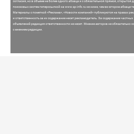
согласия, но в объеме не более одного абзаца и с обязательной прямой, открытой 
поисковых систем гиперссылкой на www.sp-info.ru не ниже, чем во втором абзаце те
Материалы с пометкой «Реклама», «Новости компаний» публикуются на правах ре
и ответственность за их содержание несет рекламодатель.
За содержание частных
объявлений редакция ответственности не несет. Мнение
авторов не обязательно с
с мнением редакции.