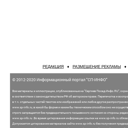
РЕДАКЦИЯ
♦
РАЗМЕЩЕНИЕ РЕКЛАМЫ
© 2012-2020 Информационный портал "СП-ИНФО"
Все материалы и иллюстрации,
опубликованные на "Сергиев Посад-Инфо.RU", охра
в соответствии с законодательством
РФ об авторском праве. Перепечатка и воспр
в т.ч. отдельных частей текстов или
изображений или любое другое распростране
www.sp-info.ru, в какой бы форме и каким бы техническим способом оно не осущест
строго запрещается без предварительного письменного согласия со стороны редак
www.sp-info.ru .
Во время цитирования информации ссылки на www.sp-info.ru обяза
Допускается цитирование материалов сайта www.sp-info.ru без получения предва