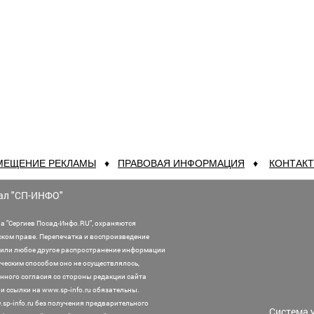
МЕЩЕНИЕ РЕКЛАМЫ
♦
ПРАВОВАЯ ИНФОРМАЦИЯ
♦
КОНТАК
ал "СП-ИНФО"
а "Сергиев Посад-Инфо.RU", охраняются
ском праве. Перепечатка и воспроизведение
или любое другое распространение информации
ническим способом оно не осуществлялось,
нного согласия со стороны редакции сайта
 ссылки на www.sp-info.ru обязательны.
sp-info.ru без получения предварительного
Система 