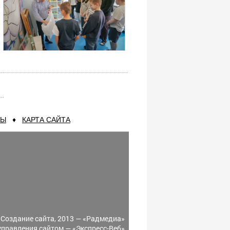
ТЫ
♦
КАРТА САЙТА
Создание сайта, 2013 —
«Радмедиа»
управления сайтом —
«Экспресс-Веб»