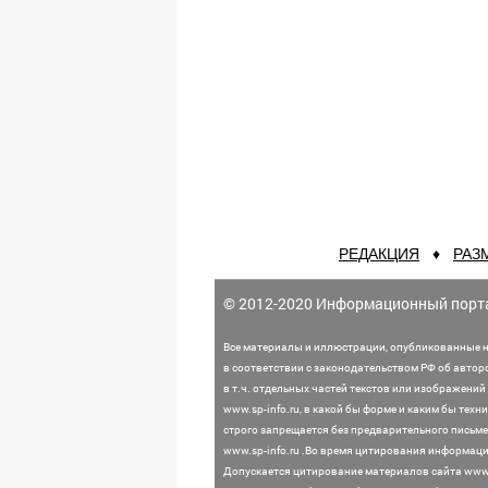
РЕДАКЦИЯ
♦
РАЗ
© 2012-2020 Информационный порт
Все материалы и иллюстрации,
опубликованные н
в соответствии с законодательством
РФ об автор
в т.ч. отдельных частей текстов или
изображений 
www.sp-info.ru, в какой бы форме и каким бы тех
строго запрещается без предварительного письме
www.sp-info.ru .
Во время цитирования информации
Допускается цитирование материалов сайта www.