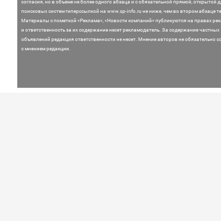
согласия, но в объеме не более одного абзаца и с обязательной прямой, открытой 
поисковых систем гиперссылкой на www.sp-info.ru не ниже, чем во втором абзаце те
Материалы с пометкой «Реклама», «Новости компаний» публикуются на правах ре
и ответственность за их содержание несет рекламодатель.
За содержание частных
объявлений редакция ответственности не несет. Мнение
авторов не обязательно с
с мнением редакции.