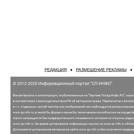
РЕДАКЦИЯ
♦
РАЗМЕЩЕНИЕ РЕКЛАМЫ
© 2012-2020 Информационный портал "СП-ИНФО"
Все материалы и иллюстрации,
опубликованные на "Сергиев Посад-Инфо.RU", охра
в соответствии с законодательством
РФ об авторском праве. Перепечатка и воспр
в т.ч. отдельных частей текстов или
изображений или любое другое распростране
www.sp-info.ru, в какой бы форме и каким бы техническим способом оно не осущест
строго запрещается без предварительного письменного согласия со стороны редак
www.sp-info.ru .
Во время цитирования информации ссылки на www.sp-info.ru обяза
Допускается цитирование материалов сайта www.sp-info.ru без получения предва