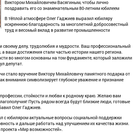
Виктором Михайловичем Васягиным, чтобы лично
поздравить его со знаменательным 80-летним юбилеем
В тёплой атмосфере Олег Гаджиев выразил юбиляру
искреннюю благодарность за многолетний добросовестный
труд и весомый вклад в развитие промышленности
и своему делу, трудолюбия и мудрости. Ваш профессиональный
, а ваши достижения стали частью истории нашего региона.
асти во многом основаны на том фундаменте, который заложили
ул депутат.
чи стало вручение Виктору Михайловичу памятного подарка от
ак внимания символизирует глубокое уважение и признание
 профессии, стойкости и любви к родному краю. Желаю вам
благополучия! Пусть рядом всегда будут близкие люди, готовые
бавил Олег Гаджиев.
дил с юбиляром актуальные вопросы социальной поддержки
овность и дальше работать над улучшением их качества жизни.
 проекта «Мир возможностей».