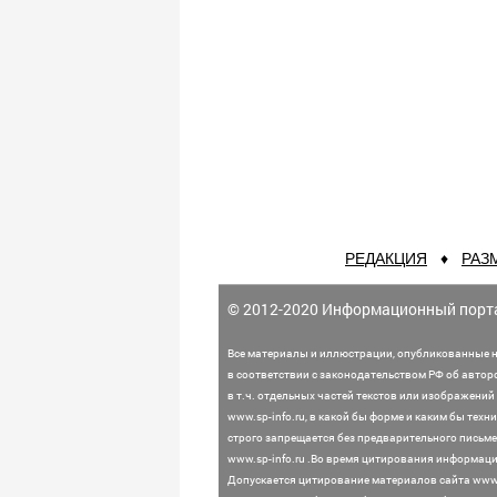
РЕДАКЦИЯ
♦
РАЗ
© 2012-2020 Информационный порт
Все материалы и иллюстрации,
опубликованные н
в соответствии с законодательством
РФ об автор
в т.ч. отдельных частей текстов или
изображений 
www.sp-info.ru, в какой бы форме и каким бы тех
строго запрещается без предварительного письме
www.sp-info.ru .
Во время цитирования информации
Допускается цитирование материалов сайта www.