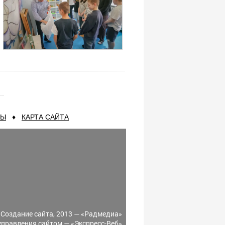
ТЫ
♦
КАРТА САЙТА
Создание сайта, 2013 —
«Радмедиа»
управления сайтом —
«Экспресс-Веб»