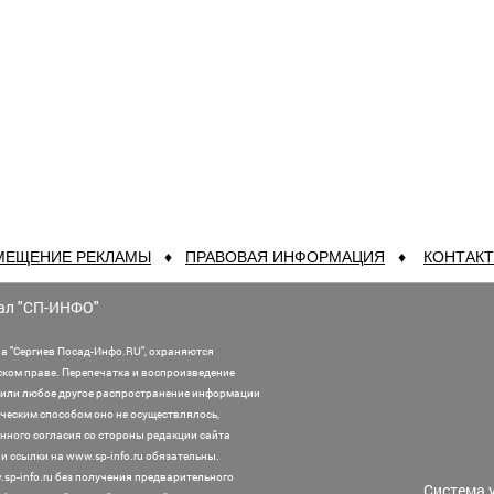
МЕЩЕНИЕ РЕКЛАМЫ
♦
ПРАВОВАЯ ИНФОРМАЦИЯ
♦
КОНТАК
ал "СП-ИНФО"
а "Сергиев Посад-Инфо.RU", охраняются
ском праве. Перепечатка и воспроизведение
или любое другое распространение информации
ническим способом оно не осуществлялось,
нного согласия со стороны редакции сайта
 ссылки на www.sp-info.ru обязательны.
sp-info.ru без получения предварительного
Система 