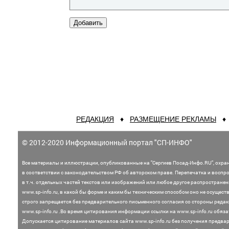
РЕДАКЦИЯ
♦
РАЗМЕЩЕНИЕ РЕКЛАМЫ
© 2012-2020 Информационный портал "СП-ИНФО"
Все материалы и иллюстрации,
опубликованные на "Сергиев Посад-Инфо.RU", охра
в соответствии с законодательством
РФ об авторском праве. Перепечатка и воспр
в т.ч. отдельных частей текстов или
изображений или любое другое распростране
www.sp-info.ru, в какой бы форме и каким бы техническим способом оно не осущест
строго запрещается без предварительного письменного согласия со стороны редак
www.sp-info.ru .
Во время цитирования информации ссылки на www.sp-info.ru обяза
Допускается цитирование материалов сайта www.sp-info.ru без получения предва