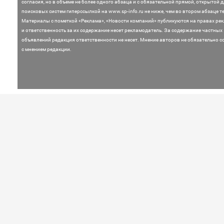
согласия, но в объеме не более одного абзаца и с обязательной прямой, открытой 
поисковых систем гиперссылкой на www.sp-info.ru не ниже, чем во втором абзаце те
Материалы с пометкой «Реклама», «Новости компаний» публикуются на правах ре
и ответственность за их содержание несет рекламодатель.
За содержание частных
объявлений редакция ответственности не несет. Мнение
авторов не обязательно с
с мнением редакции.