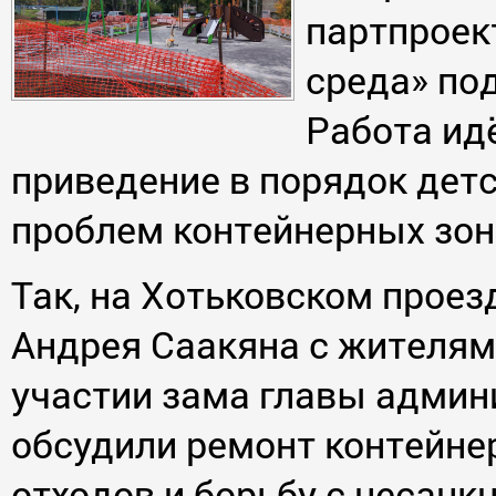
партпроек
среда» по
Работа ид
приведение в порядок дет
проблем контейнерных зон
Так, на Хотьковском проез
Андрея Саакяна с жителям
участии зама главы админ
обсудили ремонт контейне
отходов и борьбу с несан