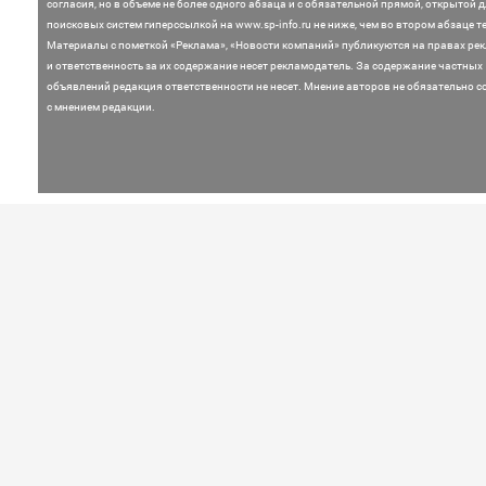
согласия, но в объеме не более одного абзаца и с обязательной прямой, открытой 
поисковых систем гиперссылкой на www.sp-info.ru не ниже, чем во втором абзаце те
Материалы с пометкой «Реклама», «Новости компаний» публикуются на правах ре
и ответственность за их содержание несет рекламодатель.
За содержание частных
объявлений редакция ответственности не несет. Мнение
авторов не обязательно с
с мнением редакции.