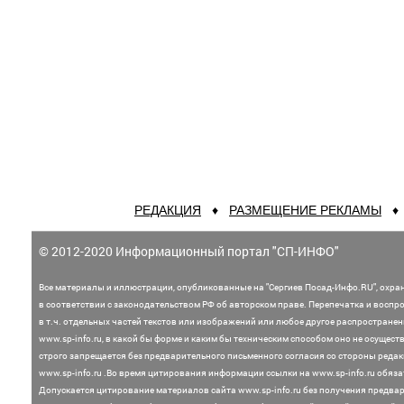
РЕДАКЦИЯ
♦
РАЗМЕЩЕНИЕ РЕКЛАМЫ
© 2012-2020 Информационный портал "СП-ИНФО"
Все материалы и иллюстрации,
опубликованные на "Сергиев Посад-Инфо.RU", охра
в соответствии с законодательством
РФ об авторском праве. Перепечатка и воспр
в т.ч. отдельных частей текстов или
изображений или любое другое распростране
www.sp-info.ru, в какой бы форме и каким бы техническим способом оно не осущест
строго запрещается без предварительного письменного согласия со стороны редак
www.sp-info.ru .
Во время цитирования информации ссылки на www.sp-info.ru обяза
Допускается цитирование материалов сайта www.sp-info.ru без получения предва