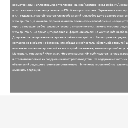
Все материалы и иллюстрации,
опубликованные на "Сергиев Посад-Инфо.RU", охра
в соответствии с законодательством
РФ об авторском праве. Перепечатка и воспр
в т.ч. отдельных частей текстов или
изображений или любое другое распростране
www.sp-info.ru, в какой бы форме и каким бы техническим способом оно не осущест
строго запрещается без предварительного письменного согласия со стороны редак
www.sp-info.ru .
Во время цитирования информации ссылки на www.sp-info.ru обяза
Допускается цитирование материалов сайта www.sp-info.ru без получения предва
согласия, но в объеме не более одного абзаца и с обязательной прямой, открытой 
поисковых систем гиперссылкой на www.sp-info.ru не ниже, чем во втором абзаце те
Материалы с пометкой «Реклама», «Новости компаний» публикуются на правах ре
и ответственность за их содержание несет рекламодатель.
За содержание частных
объявлений редакция ответственности не несет. Мнение
авторов не обязательно с
с мнением редакции.