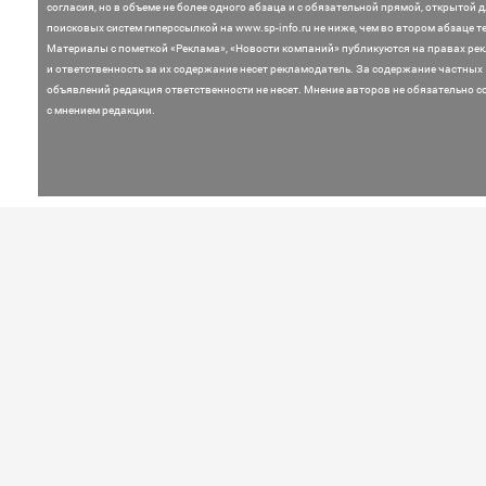
согласия, но в объеме не более одного абзаца и с обязательной прямой, открытой 
поисковых систем гиперссылкой на www.sp-info.ru не ниже, чем во втором абзаце те
Материалы с пометкой «Реклама», «Новости компаний» публикуются на правах ре
и ответственность за их содержание несет рекламодатель.
За содержание частных
объявлений редакция ответственности не несет. Мнение
авторов не обязательно с
с мнением редакции.