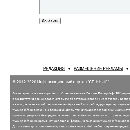
РЕДАКЦИЯ
♦
РАЗМЕЩЕНИЕ РЕКЛАМЫ
© 2012-2020 Информационный портал "СП-ИНФО"
Все материалы и иллюстрации,
опубликованные на "Сергиев Посад-Инфо.RU", охра
в соответствии с законодательством
РФ об авторском праве. Перепечатка и воспр
в т.ч. отдельных частей текстов или
изображений или любое другое распростране
www.sp-info.ru, в какой бы форме и каким бы техническим способом оно не осущест
строго запрещается без предварительного письменного согласия со стороны редак
www.sp-info.ru .
Во время цитирования информации ссылки на www.sp-info.ru обяза
Допускается цитирование материалов сайта www.sp-info.ru без получения предва