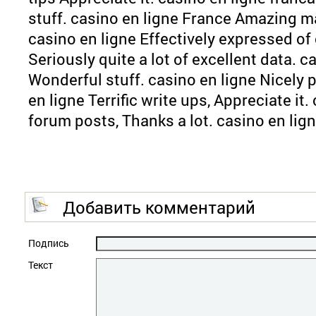
stuff. casino en ligne France Amazing m
casino en ligne Effectively expressed of 
Seriously quite a lot of excellent data. 
Wonderful stuff. casino en ligne Nicely 
en ligne Terrific write ups, Appreciate it
forum posts, Thanks a lot. casino en lig
Добавить комментарий
Подпись
Текст