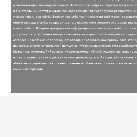
в соответствии с законодательством
РФ об авторском праве. Перепечатка и воспр
в т.ч. отдельных частей текстов или
изображений или любое другое распростране
www.sp-info.ru, в какой бы форме и каким бы техническим способом оно не осущест
строго запрещается без предварительного письменного согласия со стороны редак
www.sp-info.ru .
Во время цитирования информации ссылки на www.sp-info.ru обяза
Допускается цитирование материалов сайта www.sp-info.ru без получения предва
согласия, но в объеме не более одного абзаца и с обязательной прямой, открытой 
поисковых систем гиперссылкой на www.sp-info.ru не ниже, чем во втором абзаце те
Материалы с пометкой «Реклама», «Новости компаний» публикуются на правах ре
и ответственность за их содержание несет рекламодатель.
За содержание частных
объявлений редакция ответственности не несет. Мнение
авторов не обязательно с
с мнением редакции.