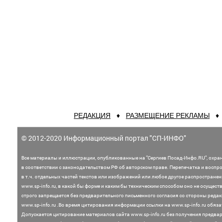
РЕДАКЦИЯ
♦
РАЗМЕЩЕНИЕ РЕКЛАМЫ
© 2012-2020 Информационный портал "СП-ИНФО"
Все материалы и иллюстрации,
опубликованные на "Сергиев Посад-Инфо.RU", охра
в соответствии с законодательством
РФ об авторском праве. Перепечатка и воспр
в т.ч. отдельных частей текстов или
изображений или любое другое распростране
www.sp-info.ru, в какой бы форме и каким бы техническим способом оно не осущест
строго запрещается без предварительного письменного согласия со стороны редак
www.sp-info.ru .
Во время цитирования информации ссылки на www.sp-info.ru обяза
Допускается цитирование материалов сайта www.sp-info.ru без получения предва