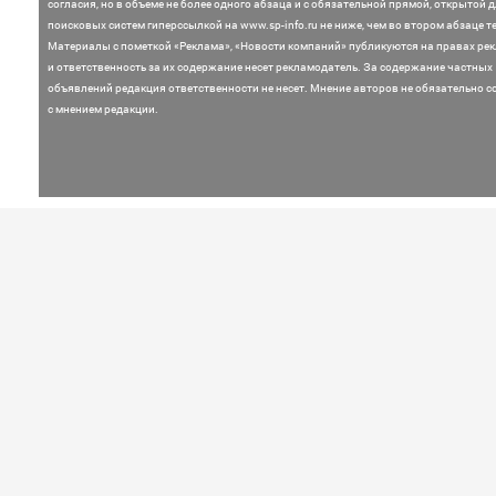
согласия, но в объеме не более одного абзаца и с обязательной прямой, открытой 
поисковых систем гиперссылкой на www.sp-info.ru не ниже, чем во втором абзаце те
Материалы с пометкой «Реклама», «Новости компаний» публикуются на правах ре
и ответственность за их содержание несет рекламодатель.
За содержание частных
объявлений редакция ответственности не несет. Мнение
авторов не обязательно с
с мнением редакции.