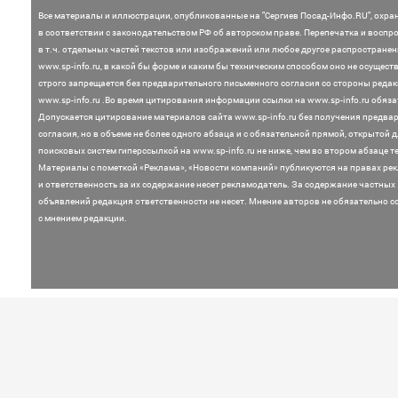
Все материалы и иллюстрации,
опубликованные на "Сергиев Посад-Инфо.RU", охра
в соответствии с законодательством
РФ об авторском праве. Перепечатка и воспр
в т.ч. отдельных частей текстов или
изображений или любое другое распростране
www.sp-info.ru, в какой бы форме и каким бы техническим способом оно не осущест
строго запрещается без предварительного письменного согласия со стороны редак
www.sp-info.ru .
Во время цитирования информации ссылки на www.sp-info.ru обяза
Допускается цитирование материалов сайта www.sp-info.ru без получения предва
согласия, но в объеме не более одного абзаца и с обязательной прямой, открытой 
поисковых систем гиперссылкой на www.sp-info.ru не ниже, чем во втором абзаце те
Материалы с пометкой «Реклама», «Новости компаний» публикуются на правах ре
и ответственность за их содержание несет рекламодатель.
За содержание частных
объявлений редакция ответственности не несет. Мнение
авторов не обязательно с
с мнением редакции.