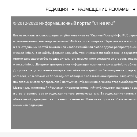
РЕДАКЦИЯ
♦
РАЗМЕЩЕНИЕ РЕКЛАМЫ
© 2012-2020 Информационный портал "СП-ИНФО"
Все материалы и иллюстрации,
опубликованные на "Сергиев Посад-Инфо.RU", охра
в соответствии с законодательством
РФ об авторском праве. Перепечатка и воспр
в т.ч. отдельных частей текстов или
изображений или любое другое распростране
www.sp-info.ru, в какой бы форме и каким бы техническим способом оно не осущест
строго запрещается без предварительного письменного согласия со стороны редак
www.sp-info.ru .
Во время цитирования информации ссылки на www.sp-info.ru обяза
Допускается цитирование материалов сайта www.sp-info.ru без получения предва
согласия, но в объеме не более одного абзаца и с обязательной прямой, открытой 
поисковых систем гиперссылкой на www.sp-info.ru не ниже, чем во втором абзаце те
Материалы с пометкой «Реклама», «Новости компаний» публикуются на правах ре
и ответственность за их содержание несет рекламодатель.
За содержание частных
объявлений редакция ответственности не несет. Мнение
авторов не обязательно с
с мнением редакции.